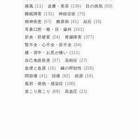
痛風
(11)
皮膚・美容
(136)
目の病気
(50)
睡眠障害
(131)
神経症状
(75)
精神疾患
(57)
糖尿病
(41)
結石
(15)
耳鼻口腔・喉・目・歯科
(161)
肝炎・肝硬変
(24)
胃腸障害
(377)
腎不全・心不全・肝不全
(34)
腰・背中・お尻が痛い
(111)
自己免疫疾患
(37)
花粉症
(27)
血便と血尿
(15)
鍼の即効性
(226)
関節痛
(41)
頭痛
(62)
頻尿
(10)
風邪・発熱・感染症
(100)
首こり肩こり
(69)
高血圧
(21)