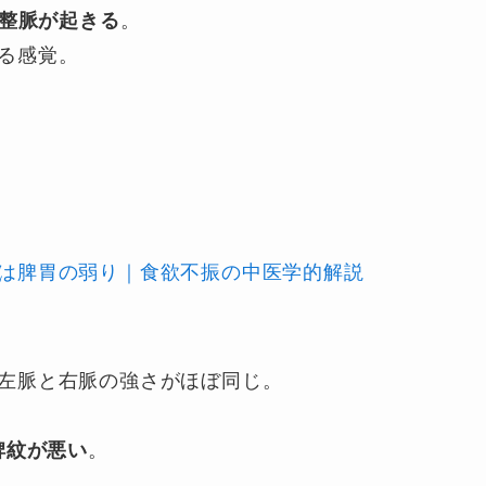
整脈が起きる
。
る感覚。
は脾胃の弱り｜食欲不振の中医学的解説
左脈と右脈の強さがほぼ同じ。
脾紋が悪い
。