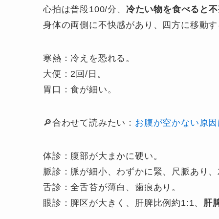
心拍は普段100/分、
冷たい物を食べると不
身体の両側に不快感があり、四方に移動す
寒熱：冷えを恐れる。
大便：2回/日。
胃口：食が細い。
🔎合わせて読みたい：
お腹が空かない原因
体診：腹部が大まかに硬い。
脈診：脈が細小、わずかに緊、尺脈あり、
舌診：全舌苔が薄白、歯痕あり。
眼診：脾区が大きく、肝脾比例約1:1、
肝