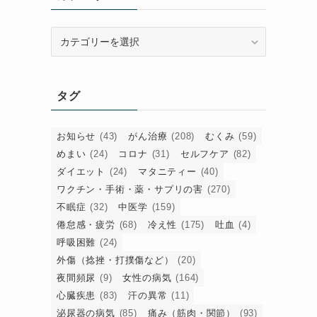
カ
テ
ゴ
リ
タグ
ー
お知らせ
(43)
がん治療
(208)
むくみ
(59)
めまい
(24)
コロナ
(31)
セルフケア
(82)
ダイエット
(24)
マタニティー
(40)
ワクチン・手術・薬・サプリの害
(270)
不眠症
(32)
中医学
(159)
倦怠感・疲労
(68)
冷え性
(175)
吐血
(4)
呼吸困難
(24)
外傷（捻挫・打撲傷など）
(20)
夜間頻尿
(9)
女性の病気
(164)
心臓疾患
(83)
汗の異常
(11)
泌尿器の病気
(85)
痛み（筋肉・関節）
(93)