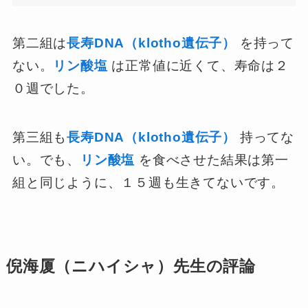
第二組は
長寿DNA（klotho遺伝子）
を持って
ない。
リン酸塩
は正常値に近くて、寿命は２
０週でした。
第三組も
長寿DNA（klotho遺伝子）
持ってな
い。でも、
リン酸塩
を食べさせた結果は第一
組と同じように、１５週も生きてないです。
倪海厦（ニハイシャ）先生の評論