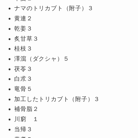
ナマのトリカブト（附子）３
黄連２
乾姜３
炙甘草３
桂枝３
澤瀉（ダクシャ）５
茯苓３
白朮３
竜骨５
加工したトリカブト（附子）３
補骨脂２
川窮 １
当帰３