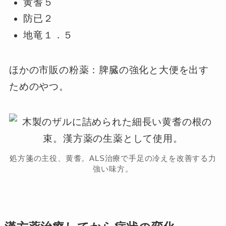
黄耆５
防已２
地竜１．５
ほかの市販の粉薬：脾臓の強化と大便を出す
ためのやつ。
処方箋の主役、黄耆。ALS治療で手足の冷えを改善する力
強い味方。