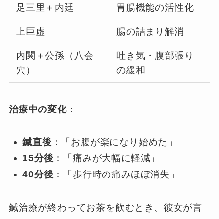
足三里＋内廷
胃腸機能の活性化
上巨虚
腸の詰まり解消
内関＋公孫（八会
吐き気・腹部張り
穴）
の緩和
治療中の変化
：
鍼直後
：「お腹が楽になり始めた」
15分後
：「痛みが大幅に軽減」
40分後
：「歩行時の痛みほぼ消失」
鍼治療が終わってお茶を飲むとき、彼女が言