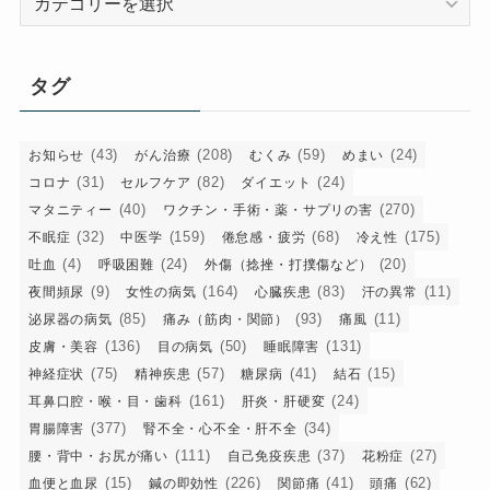
テ
ゴ
リ
タグ
ー
(43)
(208)
(59)
(24)
お知らせ
がん治療
むくみ
めまい
(31)
(82)
(24)
コロナ
セルフケア
ダイエット
(40)
(270)
マタニティー
ワクチン・手術・薬・サプリの害
(32)
(159)
(68)
(175)
不眠症
中医学
倦怠感・疲労
冷え性
(4)
(24)
(20)
吐血
呼吸困難
外傷（捻挫・打撲傷など）
(9)
(164)
(83)
(11)
夜間頻尿
女性の病気
心臓疾患
汗の異常
(85)
(93)
(11)
泌尿器の病気
痛み（筋肉・関節）
痛風
(136)
(50)
(131)
皮膚・美容
目の病気
睡眠障害
(75)
(57)
(41)
(15)
神経症状
精神疾患
糖尿病
結石
(161)
(24)
耳鼻口腔・喉・目・歯科
肝炎・肝硬変
(377)
(34)
胃腸障害
腎不全・心不全・肝不全
(111)
(37)
(27)
腰・背中・お尻が痛い
自己免疫疾患
花粉症
(15)
(226)
(41)
(62)
血便と血尿
鍼の即効性
関節痛
頭痛