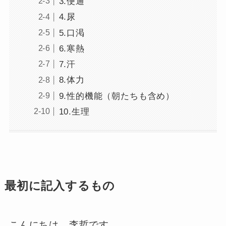
3.便通
4.尿
5.口渇
6.寒熱
7.汗
8.体力
9.性的機能（朝たちも含め）
10.生理
最初に記入するもの
こんにちは、李哲です。