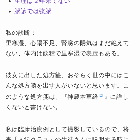
生理は２年来てない
脈診では弦脈
私の診断：
里寒湿、心陽不足、腎臓の陽気はまだ絶えて
ない、体内は飲積で里寒湿で表虚もある。
彼女に出した処方箋、おそらく世の中にはこ
んな処方箋を出す人がいないと思います。こ
2
のような処方箋は、『神農本草経
』に詳し
くないと書けない。
私は臨床治療例として撮影しているので、将
来「人紀クラス」の生徒さんに説明する時に