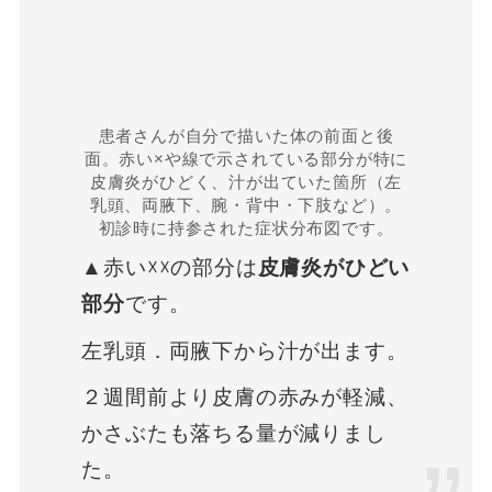
患者さんが自分で描いた体の前面と後
面。赤い×や線で示されている部分が特に
皮膚炎がひどく、汁が出ていた箇所（左
乳頭、両腋下、腕・背中・下肢など）。
初診時に持参された症状分布図です。
▲赤い☓☓の部分は
皮膚炎がひどい
部分
です。
左乳頭．両腋下から汁が出ます。
２週間前より皮膚の赤みが軽減、
かさぶたも落ちる量が減りまし
た。