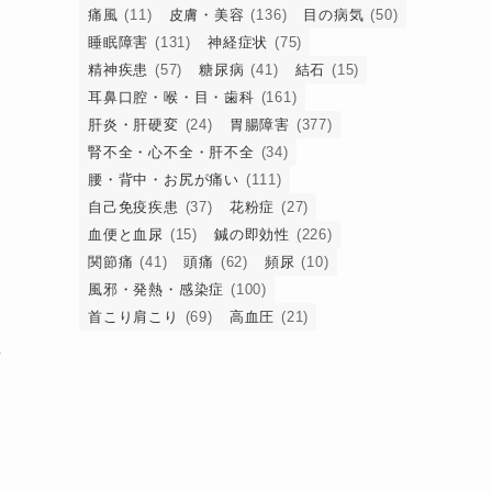
痛風
(11)
皮膚・美容
(136)
目の病気
(50)
睡眠障害
(131)
神経症状
(75)
精神疾患
(57)
糖尿病
(41)
結石
(15)
耳鼻口腔・喉・目・歯科
(161)
肝炎・肝硬変
(24)
胃腸障害
(377)
腎不全・心不全・肝不全
(34)
腰・背中・お尻が痛い
(111)
自己免疫疾患
(37)
花粉症
(27)
血便と血尿
(15)
鍼の即効性
(226)
関節痛
(41)
頭痛
(62)
頻尿
(10)
風邪・発熱・感染症
(100)
首こり肩こり
(69)
高血圧
(21)
数