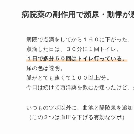
病院薬の副作用で頻尿・動悸が
病院で点滴をしてから１６０に下がった。
点滴した日は、３０分に１回トイレ。
１日で多分５０回はトイレ行っている。
尿の色は透明。
脈がとても速くて１００以上/分。
今日は続けて西洋薬を飲むか迷ったけど、
いつものツボ以外に、曲池と陽陵泉を追加
（この２つは血圧を下げる有効なツボ）