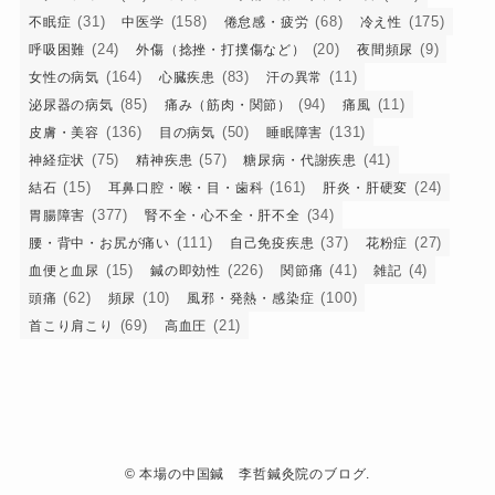
(31)
(158)
(68)
(175)
不眠症
中医学
倦怠感・疲労
冷え性
(24)
(20)
(9)
呼吸困難
外傷（捻挫・打撲傷など）
夜間頻尿
(164)
(83)
(11)
女性の病気
心臓疾患
汗の異常
(85)
(94)
(11)
泌尿器の病気
痛み（筋肉・関節）
痛風
(136)
(50)
(131)
皮膚・美容
目の病気
睡眠障害
(75)
(57)
(41)
神経症状
精神疾患
糖尿病・代謝疾患
(15)
(161)
(24)
結石
耳鼻口腔・喉・目・歯科
肝炎・肝硬変
(377)
(34)
胃腸障害
腎不全・心不全・肝不全
(111)
(37)
(27)
腰・背中・お尻が痛い
自己免疫疾患
花粉症
(15)
(226)
(41)
(4)
血便と血尿
鍼の即効性
関節痛
雑記
(62)
(10)
(100)
頭痛
頻尿
風邪・発熱・感染症
(69)
(21)
首こり肩こり
高血圧
©
本場の中国鍼 李哲鍼灸院のブログ.