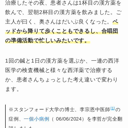
治療したその夜、患者さんは1杯目の漢方薬を
飲んで、翌朝2杯目の漢方薬を飲みました。ご
主人が曰く、奥さんはだいぶ良くなった。
ベ
ッドから降りて歩くこともできるし、合唱団
の準備活動で忙しいみたいです。
1回の鍼と1日の漢方薬を選ぶか、一連の西洋
医学の検査機械と様々な西洋薬で治療する
か、患者さんちょっとした考え違いで変わり
ます。
1
※スタンフォード大学の博士、李宗恩中医師
の
症例、
一個小病例
（ 06/06/2024）を李哲が完全翻