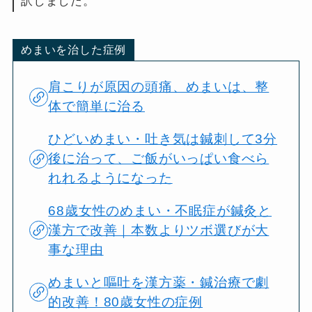
訳しました。
めまいを治した症例
肩こりが原因の頭痛、めまいは、整
体で簡単に治る
ひどいめまい・吐き気は鍼刺して3分
後に治って、ご飯がいっぱい食べら
れれるようになった
68歳女性のめまい・不眠症が鍼灸と
漢方で改善｜本数よりツボ選びが大
事な理由
めまいと嘔吐を漢方薬・鍼治療で劇
的改善！80歳女性の症例