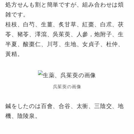
処方せんも割と簡単ですが、組み合わせは煩
雑です。
桂枝、白芍、生薑、炙甘草、紅棗、白朮、茯
苓、豬苓、澤瀉、吳茱萸、人參，炮附子、生
半夏、酸棗仁、川芎、生地、女貞子、杜仲、
黃精。
呉茱萸の画像
鍼をしたのは百會、合谷、太衝、三陰交、地
機、陰陵泉。