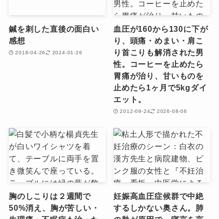
鍼を刺した直後の面白い
血圧が160から130に下が
感想
り、頭痛・めまい・肩こ
り首こりも解消された男
2018-04-26
2024-01-26
性。コーヒーを止めたら
胃痛が治り、甘いものを
止めたら1ヶ月で5kgダイ
エット。
2012-09-24
2026-08-06
胸のしこりは２週間で
妊娠高血圧症候群で中絶
50%消え、胸が苦しい・
するしかない奥さん。肺