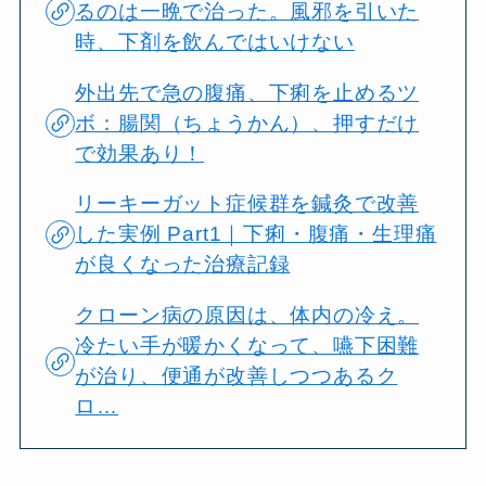
るのは一晩で治った。風邪を引いた
時、下剤を飲んではいけない
外出先で急の腹痛、下痢を止めるツ
ボ：腸関（ちょうかん）、押すだけ
で効果あり！
リーキーガット症候群を鍼灸で改善
した実例 Part1｜下痢・腹痛・生理痛
が良くなった治療記録
クローン病の原因は、体内の冷え。
冷たい手が暖かくなって、嚥下困難
が治り、便通が改善しつつあるク
ロ…