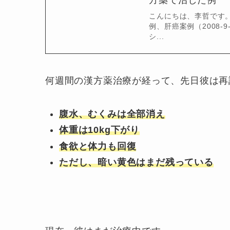
方薬で治した例
こんにちは、李哲です
例、肝癌案例（2008
シ...
何週間の漢方薬治療が経って、先日彼は再
腹水、むくみは全部消え
体重は10kg下がり
食欲と体力も回復
ただし、暗い黄色はまだ残っている