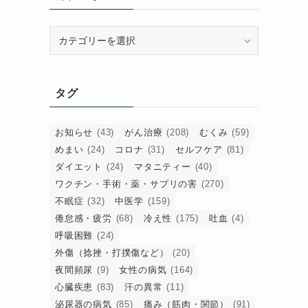
カ
テ
ゴ
リ
タグ
ー
。
西
お知らせ
(43)
がん治療
(208)
むくみ
(59)
めまい
(24)
コロナ
(31)
セルフケア
(81)
ダイエット
(24)
マタニティー
(40)
ワクチン・手術・薬・サプリの害
(270)
不眠症
(32)
中医学
(159)
倦怠感・疲労
(68)
冷え性
(175)
吐血
(4)
呼吸困難
(24)
外傷（捻挫・打撲傷など）
(20)
療
夜間頻尿
(9)
女性の病気
(164)
心臓疾患
(83)
汗の異常
(11)
泌尿器の病気
(85)
痛み（筋肉・関節）
(91)