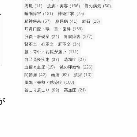
痛風
(11)
皮膚・美容
(136)
目の病気
(50)
睡眠障害
(131)
神経症状
(75)
精神疾患
(57)
糖尿病
(41)
結石
(15)
耳鼻口腔・喉・目・歯科
(159)
肝炎・肝硬変
(24)
胃腸障害
(377)
腎不全・心不全・肝不全
(34)
腰・背中・お尻が痛い
(111)
自己免疫疾患
(37)
花粉症
(27)
血便と血尿
(15)
鍼の即効性
(226)
関節痛
(42)
頭痛
(62)
頻尿
(10)
風邪・発熱・感染症
(100)
首こり肩こり
(69)
高血圧
(21)
が