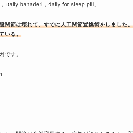
aily banaderl，daily for sleep pill。
股関節は壊れて、すでに人工関節置換術をしました
ている。
因です。
41