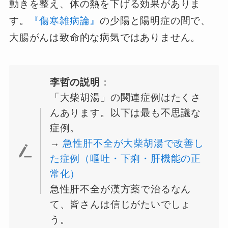
動きを整え、体の熱を下げる効果がありま
す。
『傷寒雑病論』
の少陽と陽明症の間で、
大腸がんは致命的な病気ではありません。
李哲の説明
：
「大柴胡湯」の関連症例はたくさ
んあります。以下は最も不思議な
症例。
→
急性肝不全が大柴胡湯で改善し
た症例（嘔吐・下痢・肝機能の正
常化）
急性肝不全が漢方薬で治るなん
て、皆さんは信じがたいでしょ
う。