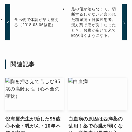
足の傷が治らなくて、切
断するしかないと言われ
食べ物で体調が早く整え
た糖尿病＋肝臓癌患者。
る（2018-03-06修正）
漢方薬で癌が良くなった
とき、お腹が空いて来て
喉が渇くようになる。
関連記事
倪海厦先生が治した95歳
白血病の原因は西洋薬の
心不全・乳がん・10年不
乱用！薬で心臓が弱くな