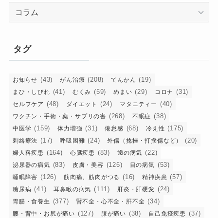
カ
テ
ゴ
リ
タグ
ー
(43)
(208)
(19)
お知らせ
がん治療
てんかん
(41)
(59)
(29)
(31)
まひ・しびれ
むくみ
めまい
コロナ
(48)
(24)
(40)
セルフケア
ダイエット
マタニティー
(268)
(38)
ワクチン・手術・薬・サプリの害
不眠症
(159)
(31)
(68)
(175)
中医学
体力増強
倦怠感
冷え性
(17)
(24)
(20)
刺絡療法
呼吸困難
外傷（捻挫・打撲傷など）
(164)
(83)
(22)
婦人科疾患
心臓疾患
歯の病気
(83)
(126)
(53)
泌尿器の病気
皮膚・美容
目の病気
(126)
(16)
(57)
睡眠障害
筋肉痛、筋肉がつる
精神疾患
(41)
(111)
(24)
糖尿病
耳鼻喉の病気
肝炎・肝硬変
(377)
(34)
胃腸・食養生
腎不全・心不全・肝不全
(127)
(38)
(37)
腰・背中・お尻が痛い
膝が痛い
自己免疫疾患