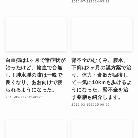
2015-07-22
2024-05-28
白血病は1ヶ月で諸症状が
腎不全のむくみ、腹水、
治ったけど、輸血で台無
下痢は2ヶ月の漢方薬で治
し！肺水腫の咳は一晩で
り、体力・食欲が回復し
良くなり、あお向けで寝
て一気に10kmも歩けるよ
られるようになった。
うになった。腎不全を治
す薬膳も紹介します。
2015-05-17
2026-03-03
2015-03-15
2025-09-29