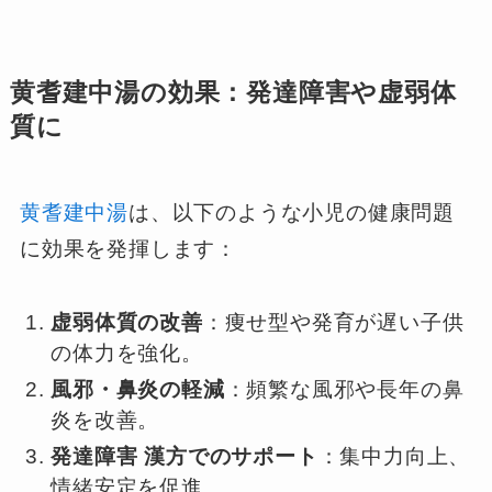
黄耆建中湯の効果：発達障害や虚弱体
質に
黄耆建中湯
は、以下のような小児の健康問題
に効果を発揮します：
虚弱体質の改善
：痩せ型や発育が遅い子供
の体力を強化。
風邪・鼻炎の軽減
：頻繁な風邪や長年の鼻
炎を改善。
発達障害 漢方でのサポート
：集中力向上、
情緒安定を促進。