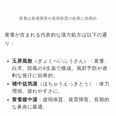
黄耆は発達障害や虚弱体質の改善に効果的
黄耆が含まれる代表的な漢方処方は以下の通
り：
玉屏風散
（ぎょくへいふうさん）：黄耆、
白朮、防風の3生薬で構成。風邪予防や過
剰な発汗に効果的。
補中益気湯
（ほちゅうえっきとう）：体力
増強、疲れやすさに。
黄耆建中湯
：虚弱体質、発育障害、長期的
な鼻炎に最適。