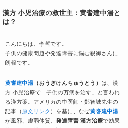
漢方 小児治療の救世主：黄耆建中湯と
は？
こんにちは、李哲です。
子供の健康問題や発達障害に悩む親御さんに
朗報です。
黄耆建中湯
（おうぎけんちゅうとう）
は、漢
方 小児治療で「子供の万病を治す」と言われ
る漢方薬。アメリカの中医師・鄭智城先生の
記事（
原文リンク
）を基に、なぜ
黄耆建中湯
が風邪、虚弱体質、
発達障害 漢方治療
で効果