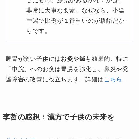
したもの。膠飴があるかないかは、
非常に大事な要素。なぜなら、小建
中湯で比例が１番重いのが膠飴だか
らです。
脾胃が弱い子供には
お灸
や
鍼
も効果的。特に
「中脘」へのお灸は胃腸を強化し、鼻炎や発
達障害の改善に役立ちます。詳細は
こちら
。
李哲の感想：漢方で子供の未来を