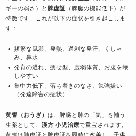
ギーの弱さ）と
脾虚証
（脾臓の機能低下）が
特徴です。これが以下の症状を引き起こしま
す：
頻繁な風邪、発熱、過剰な発汗、くしゃ
み、鼻水
発育の遅れ、痩せ型、虚弱体質、お腹を壊
しやすい
集中力低下、落ち着きのなさ、勉強嫌い
（発達障害の症状）
黄耆（おうぎ）
は、脾臓と肺の「気」を補う
生薬として、
漢方 小児治療
で重宝されます。
黄耆は肺虚証と脾虚証を同時に改善し、子供