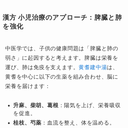
漢方 小児治療のアプローチ：脾臓と肺
を強化
中医学では、子供の健康問題は「脾臓と肺の
弱さ」に起因すると考えます。脾臓は栄養を
運び、肺は免疫を支えます。
黄耆建中湯
は、
黄耆を中心に以下の生薬を組み合わせ、脳に
栄養を届けます：
升麻、柴胡、葛根
：陽気を上げ、栄養吸収
を促進。
桂枝、芍薬
：血流を整え、体を温める。