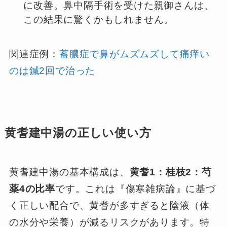
に改善。鼻中隔手術を受けた親御さんは、
この結果に驚くかもしれません。
関連症例：
蓄膿症で鼻がムズムズして痛痒い
のは鍼2回で治った
黄耆建中湯の正しい使い方
黄耆建中湯の基本構成は、
黄耆1：桂枝2：芍
薬4の比率
です。これは『傷寒雑病論』に基づ
く正しい配合で、黄耆が多すぎると陰液（体
の水分や栄養）が減るリスクがあります。特