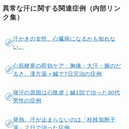
異常な汗に関する関連症例（内部リン
ク集）
汗かきの女性、心臓病になるかも知れな
い。
心筋梗塞の即効ケア：胸痛・大汗・腕のだ
るさ、漢方薬＋鍼で7日完治の症例
寝汗の原因は心陰虚｜鍼1回で治った30代
男性の症例
発熱、汗が止まらないのは「桂枝加附子
湯」２日で治った症例