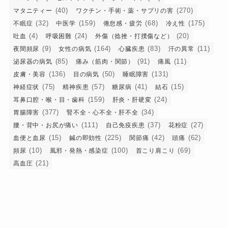
(40)
(270)
マタニティー
ワクチン・手術・薬・サプリの害
(32)
(159)
(68)
(175)
不眠症
中医学
倦怠感・疲労
冷え性
(4)
(24)
(20)
吐血
呼吸困難
外傷（捻挫・打撲傷など）
(9)
(164)
(83)
(11)
夜間頻尿
女性の病気
心臓疾患
汗の異常
(85)
(91)
(11)
泌尿器の病気
痛み（筋肉・関節）
痛風
(136)
(50)
(131)
皮膚・美容
目の病気
睡眠障害
(75)
(57)
(41)
(15)
神経症状
精神疾患
糖尿病
結石
(159)
(24)
耳鼻口腔・喉・目・歯科
肝炎・肝硬変
(377)
(34)
胃腸障害
腎不全・心不全・肝不全
(111)
(37)
(27)
腰・背中・お尻が痛い
自己免疫疾患
花粉症
(15)
(225)
(42)
(62)
血便と血尿
鍼の即効性
関節痛
頭痛
(10)
(100)
(69)
頻尿
風邪・発熱・感染症
首こり肩こり
(21)
高血圧