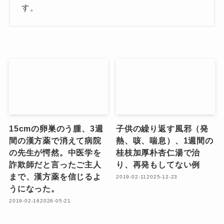
す。
15cmの卵巣のう腫、3週
子供の繰り返す風邪（発
間の漢方薬で消えて病院
熱、咳、喘息）、1週間の
の先生が愕然。中医学を
桂枝加厚朴杏仁湯で治
詐欺師だと言ったご主人
り、再発もしてない例
まで、漢方薬を信じるよ
2019-02-11
2025-12-23
うになった。
2019-02-16
2026-05-21