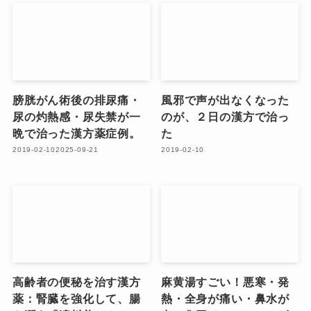
膀胱がん術後の排尿痛・
風邪で声が出なくなった
尿の灼熱感・尿失禁が一
のが、２日の漢方で治っ
晩で治った漢方薬症例。
た
2019-02-10
2025-09-21
2019-02-10
高齢者の便秘を治す漢方
麻黄湯すごい！悪寒・発
薬：腎臓を強化して、腸
熱・全身が痛い・鼻水が