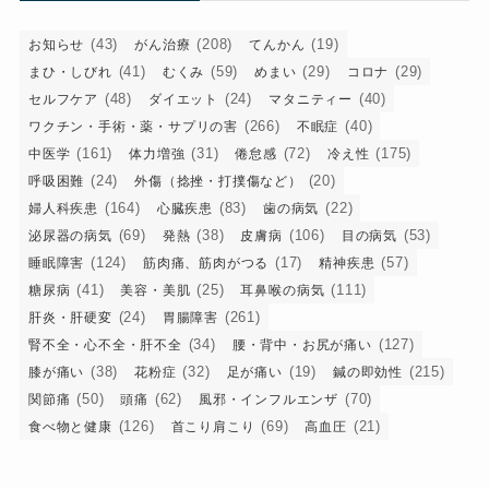
(43)
(208)
(19)
お知らせ
がん治療
てんかん
(41)
(59)
(29)
(29)
まひ・しびれ
むくみ
めまい
コロナ
(48)
(24)
(40)
セルフケア
ダイエット
マタニティー
(266)
(40)
ワクチン・手術・薬・サプリの害
不眠症
(161)
(31)
(72)
(175)
中医学
体力増強
倦怠感
冷え性
(24)
(20)
呼吸困難
外傷（捻挫・打撲傷など）
(164)
(83)
(22)
婦人科疾患
心臓疾患
歯の病気
(69)
(38)
(106)
(53)
泌尿器の病気
発熱
皮膚病
目の病気
(124)
(17)
(57)
睡眠障害
筋肉痛、筋肉がつる
精神疾患
(41)
(25)
(111)
糖尿病
美容・美肌
耳鼻喉の病気
(24)
(261)
肝炎・肝硬変
胃腸障害
(34)
(127)
腎不全・心不全・肝不全
腰・背中・お尻が痛い
(38)
(32)
(19)
(215)
膝が痛い
花粉症
足が痛い
鍼の即効性
(50)
(62)
(70)
関節痛
頭痛
風邪・インフルエンザ
(126)
(69)
(21)
食べ物と健康
首こり肩こり
高血圧