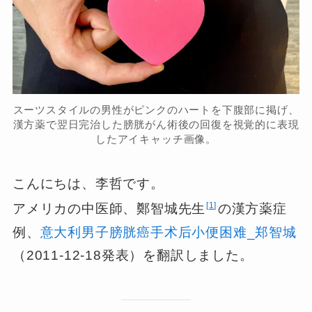
スーツスタイルの男性がピンクのハートを下腹部に掲げ、
漢方薬で翌日完治した膀胱がん術後の回復を視覚的に表現
したアイキャッチ画像。
こんにちは、李哲です。
1
アメリカの中医師、鄭智城先生
の漢方薬症
例、
意大利男子膀胱癌手术后小便困难_郑智城
（2011-12-18発表）を翻訳しました。