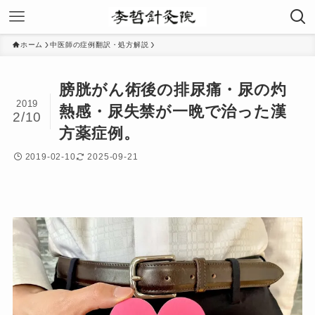
ホーム
中医師の症例翻訳・処方解説
膀胱がん術後の排尿痛・尿の灼
2019
熱感・尿失禁が一晩で治った漢
2/10
方薬症例。
2019-02-10
2025-09-21