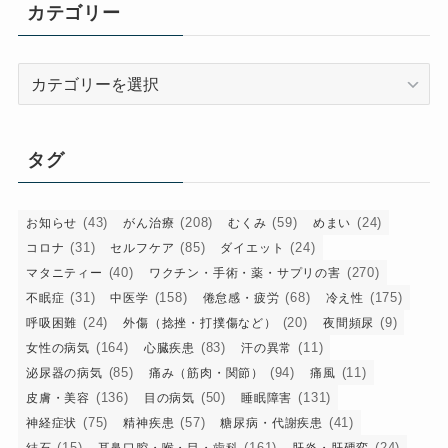
イ
カテゴリー
ブ
カ
テ
ゴ
リ
タグ
ー
(43)
(208)
(59)
(24)
お知らせ
がん治療
むくみ
めまい
(31)
(85)
(24)
コロナ
セルフケア
ダイエット
(40)
(270)
マタニティー
ワクチン・手術・薬・サプリの害
(31)
(158)
(68)
(175)
不眠症
中医学
倦怠感・疲労
冷え性
(24)
(20)
(9)
呼吸困難
外傷（捻挫・打撲傷など）
夜間頻尿
(164)
(83)
(11)
女性の病気
心臓疾患
汗の異常
(85)
(94)
(11)
泌尿器の病気
痛み（筋肉・関節）
痛風
(136)
(50)
(131)
皮膚・美容
目の病気
睡眠障害
(75)
(57)
(41)
神経症状
精神疾患
糖尿病・代謝疾患
(15)
(161)
(24)
結石
耳鼻口腔・喉・目・歯科
肝炎・肝硬変