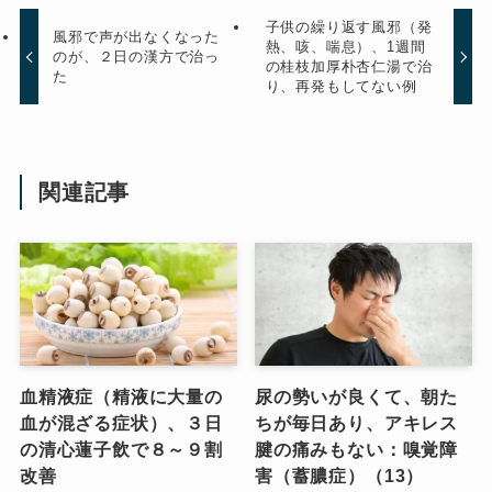
子供の繰り返す風邪（発
風邪で声が出なくなった
熱、咳、喘息）、1週間
のが、２日の漢方で治っ
の桂枝加厚朴杏仁湯で治
た
り、再発もしてない例
関連記事
血精液症（精液に大量の
尿の勢いが良くて、朝た
血が混ざる症状）、３日
ちが毎日あり、アキレス
の清心蓮子飲で８～９割
腱の痛みもない：嗅覚障
改善
害（蓄膿症）（13）