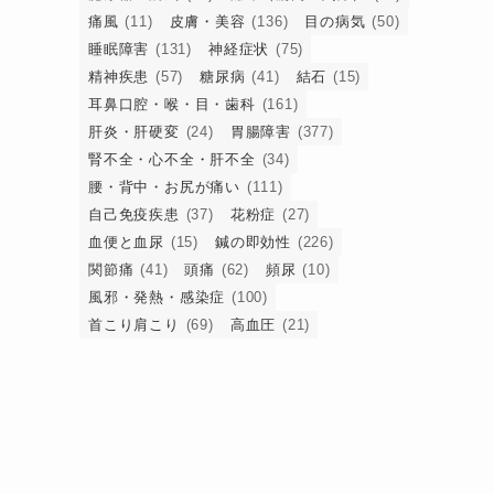
）
痛風
(11)
皮膚・美容
(136)
目の病気
(50)
睡眠障害
(131)
神経症状
(75)
精神疾患
(57)
糖尿病
(41)
結石
(15)
耳鼻口腔・喉・目・歯科
(161)
肝炎・肝硬変
(24)
胃腸障害
(377)
腎不全・心不全・肝不全
(34)
腰・背中・お尻が痛い
(111)
自己免疫疾患
(37)
花粉症
(27)
血便と血尿
(15)
鍼の即効性
(226)
関節痛
(41)
頭痛
(62)
頻尿
(10)
風邪・発熱・感染症
(100)
首こり肩こり
(69)
高血圧
(21)