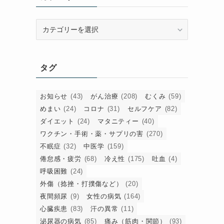
カ
テ
ゴ
リ
タグ
ー
お知らせ
(43)
がん治療
(208)
むくみ
(59)
めまい
(24)
コロナ
(31)
セルフケア
(82)
ダイエット
(24)
マタニティー
(40)
ワクチン・手術・薬・サプリの害
(270)
不眠症
(32)
中医学
(159)
倦怠感・疲労
(68)
冷え性
(175)
吐血
(4)
呼吸困難
(24)
。
外傷（捻挫・打撲傷など）
(20)
夜間頻尿
(9)
女性の病気
(164)
心臓疾患
(83)
汗の異常
(11)
泌尿器の病気
(85)
痛み（筋肉・関節）
(93)