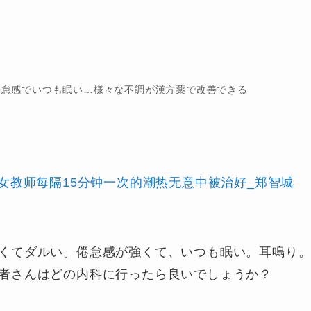
倦怠感でいつも眠い…様々な不調が漢方薬で改善できる
女教师每隔15分钟一次的潮热无意中被治好_郑智城
くてダルい。倦怠感が強くて、いつも眠い。耳鳴り
者さんはどの内科に行ったら良いでしょうか？