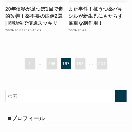
20年便秘が足つぼ1回で劇
また事件！抗うつ薬パキ
的改善！薬不要の症例2選
シルが新生児にもたらす
| 即効性で便通スッキリ
厳重な副作用！
2009-10-22
2025-10-07
2009-10-21
1
...
196
197
198
...
201
■プロフィール