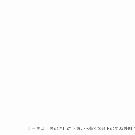
足三里は、膝のお皿の下縁から指4本分下のすね外側