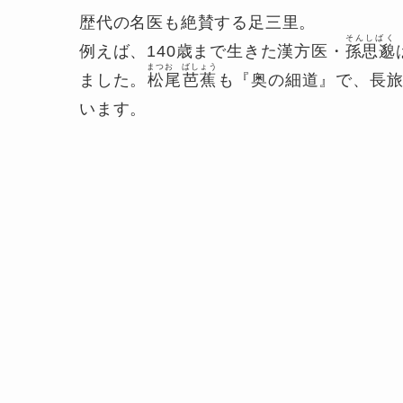
歴代の名医も絶賛する足三里。
そんしばく
例えば、140歳まで生きた漢方医・
孫思邈
まつお ばしょう
ました。
松尾芭蕉
も『奥の細道』で、長
います。