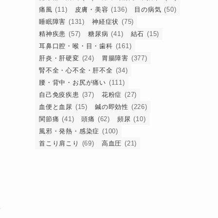
痛風
(11)
皮膚・美容
(136)
目の病気
(50)
睡眠障害
(131)
神経症状
(75)
精神疾患
(57)
糖尿病
(41)
結石
(15)
耳鼻口腔・喉・目・歯科
(161)
肝炎・肝硬変
(24)
胃腸障害
(377)
腎不全・心不全・肝不全
(34)
腰・背中・お尻が痛い
(111)
自己免疫疾患
(37)
花粉症
(27)
血便と血尿
(15)
鍼の即効性
(226)
関節痛
(41)
頭痛
(62)
頻尿
(10)
風邪・発熱・感染症
(100)
首こり肩こり
(69)
高血圧
(21)
解