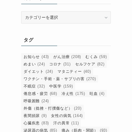
カ
テ
ゴ
リ
タグ
ー
お知らせ
(43)
がん治療
(208)
むくみ
(59)
めまい
(24)
コロナ
(31)
セルフケア
(82)
ダイエット
(24)
マタニティー
(40)
ワクチン・手術・薬・サプリの害
(270)
不眠症
(32)
中医学
(159)
倦怠感・疲労
(68)
冷え性
(175)
吐血
(4)
呼吸困難
(24)
外傷（捻挫・打撲傷など）
(20)
夜間頻尿
(9)
女性の病気
(164)
心臓疾患
(83)
汗の異常
(11)
泌尿器の病気
(85)
痛み（筋肉・関節）
(93)