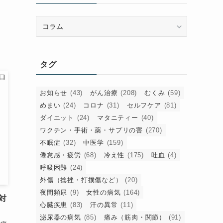
由
カ
テ
ゴ
リ
タグ
ー
お知らせ
(43)
がん治療
(208)
むくみ
(59)
めまい
(24)
コロナ
(31)
セルフケア
(81)
ダイエット
(24)
マタニティー
(40)
ワクチン・手術・薬・サプリの害
(270)
不眠症
(32)
中医学
(159)
倦怠感・疲労
(68)
冷え性
(175)
吐血
(4)
呼吸困難
(24)
外傷（捻挫・打撲傷など）
(20)
夜間頻尿
(9)
女性の病気
(164)
対
心臓疾患
(83)
汗の異常
(11)
泌尿器の病気
(85)
痛み（筋肉・関節）
(91)