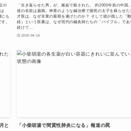
症の
「生き返らせた男」が、嫉妬で殺された。 約2000年前の中国
のは
彼の名前は扁鵲。神業のような鍼治療で瀕死の太子を蘇らせた
層にも
才医は、なぜ非業の最期を遂げたのか？ そして彼が残した『
です。
経』という医書は、なぜ現代の鍼灸師たちの「バイブル」であ
続けて...
2026-04-16
月と
「小柴胡湯で間質性肺炎になる」報道の罠