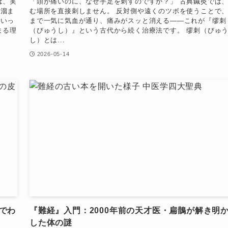
は、実
「頭が痛いのに、なぜ手足を刺すのですか？」 古典鍼灸では
に溜ま
む場所を直接刺しません。 反対側や遠くのツボを使うことで
といっ
まで一気に気血が通り、痛みがスッと消える——これが『缪刺
まる理
（びゅうし）』という古代から続く治療法です。 缪刺（びゅ
し）とは...
2026-05-14
でわ
『難経』入門：2000年前の天才医・扁鵲が解き明
した体の謎