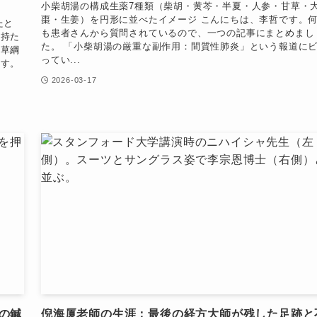
小柴胡湯の構成生薬7種類（柴胡・黄芩・半夏・人参・甘草・
棗・生姜）を円形に並べたイメージ こんにちは、李哲です。
たと
も患者さんから質問されているので、一つの記事にまとめまし
か持た
た。 「小柴胡湯の厳重な副作用：間質性肺炎」という報道に
本草綱
ってい...
ます。
2026-03-17
の鍼
倪海厦老師の生涯：最後の経方大師が残した足跡と