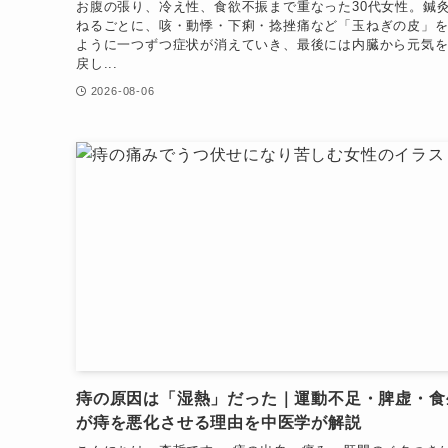
お腹の張り、冷え性、食欲不振まで重なった30代女性。鍼
ねるごとに、咳・動悸・下痢・捻挫痛など「玉ねぎの皮」
ように一つずつ症状が消えていき、最後には内臓から元気
戻し...
2026-08-06
痔の原因は「湿熱」だった｜運動不足・脾虚・食
が痔を悪化させる理由を中医学が解説