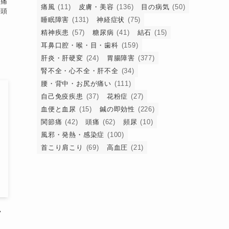
、痛
痛風
(11)
皮膚・美容
(136)
目の病気
(50)
、頭
睡眠障害
(131)
神経症状
(75)
う
精神疾患
(57)
糖尿病
(41)
結石
(15)
耳鼻口腔・喉・目・歯科
(159)
肝炎・肝硬変
(24)
胃腸障害
(377)
腎不全・心不全・肝不全
(34)
腰・背中・お尻が痛い
(111)
自己免疫疾患
(37)
花粉症
(27)
血便と血尿
(15)
鍼の即効性
(226)
関節痛
(42)
頭痛
(62)
頻尿
(10)
風邪・発熱・感染症
(100)
首こり肩こり
(69)
高血圧
(21)
か