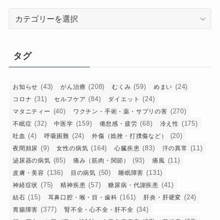
カ
テ
ゴ
リ
タグ
ー
(43)
(208)
(59)
(24)
お知らせ
がん治療
むくみ
めまい
(31)
(84)
(24)
コロナ
セルフケア
ダイエット
(40)
(270)
マタニティー
ワクチン・手術・薬・サプリの害
(32)
(159)
(68)
(175)
不眠症
中医学
倦怠感・疲労
冷え性
(4)
(24)
(20)
吐血
呼吸困難
外傷（捻挫・打撲傷など）
(9)
(164)
(83)
(11)
夜間頻尿
女性の病気
心臓疾患
汗の異常
(85)
(93)
(11)
泌尿器の病気
痛み（筋肉・関節）
痛風
(136)
(50)
(131)
皮膚・美容
目の病気
睡眠障害
(75)
(57)
(41)
神経症状
精神疾患
糖尿病・代謝疾患
(15)
(161)
(24)
結石
耳鼻口腔・喉・目・歯科
肝炎・肝硬変
(377)
(34)
胃腸障害
腎不全・心不全・肝不全