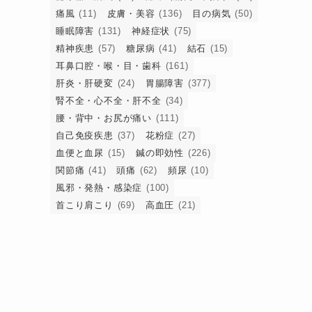
痛風
(11)
皮膚・美容
(136)
目の病気
(50)
睡眠障害
(131)
神経症状
(75)
精神疾患
(57)
糖尿病
(41)
結石
(15)
耳鼻口腔・喉・目・歯科
(161)
肝炎・肝硬変
(24)
胃腸障害
(377)
腎不全・心不全・肝不全
(34)
腰・背中・お尻が痛い
(111)
自己免疫疾患
(37)
花粉症
(27)
血便と血尿
(15)
鍼の即効性
(226)
関節痛
(41)
頭痛
(62)
頻尿
(10)
風邪・発熱・感染症
(100)
首こり肩こり
(69)
高血圧
(21)