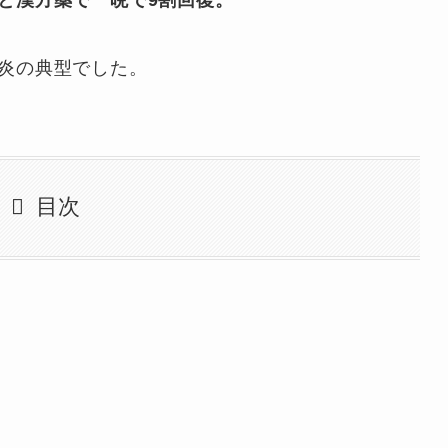
と漢方薬で一晩で9割回復。
炎の典型でした。
目次