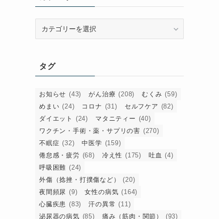
カ
テ
ゴ
も
リ
タグ
ー
お知らせ
(43)
がん治療
(208)
むくみ
(59)
めまい
(24)
コロナ
(31)
セルフケア
(82)
ダイエット
(24)
マタニティー
(40)
ワクチン・手術・薬・サプリの害
(270)
不眠症
(32)
中医学
(159)
倦怠感・疲労
(68)
冷え性
(175)
吐血
(4)
呼吸困難
(24)
外傷（捻挫・打撲傷など）
(20)
夜間頻尿
(9)
女性の病気
(164)
心臓疾患
(83)
汗の異常
(11)
泌尿器の病気
(85)
痛み（筋肉・関節）
(93)