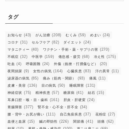
ゴ
リ
タグ
ー
(43)
(208)
(59)
(24)
お知らせ
がん治療
むくみ
めまい
(31)
(82)
(24)
コロナ
セルフケア
ダイエット
(40)
(270)
マタニティー
ワクチン・手術・薬・サプリの害
(32)
(159)
(68)
(175)
不眠症
中医学
倦怠感・疲労
冷え性
(4)
(24)
(20)
吐血
呼吸困難
外傷（捻挫・打撲傷など）
(9)
(164)
(83)
(11)
夜間頻尿
女性の病気
心臓疾患
汗の異常
(85)
(93)
(11)
泌尿器の病気
痛み（筋肉・関節）
痛風
(136)
(50)
(131)
皮膚・美容
目の病気
睡眠障害
(75)
(57)
(41)
(15)
神経症状
精神疾患
糖尿病
結石
(161)
(24)
耳鼻口腔・喉・目・歯科
肝炎・肝硬変
(377)
(34)
胃腸障害
腎不全・心不全・肝不全
(111)
(37)
(27)
腰・背中・お尻が痛い
自己免疫疾患
花粉症
(15)
(226)
(41)
(62)
血便と血尿
鍼の即効性
関節痛
頭痛
(10)
(100)
(69)
頻尿
風邪・発熱・感染症
首こり肩こり