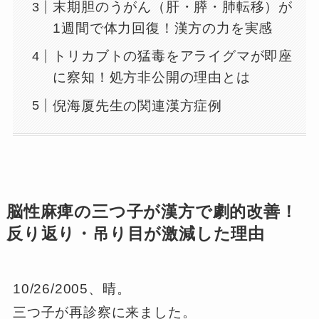
末期胆のうがん（肝・膵・肺転移）が
1週間で体力回復！漢方の力を実感
トリカブトの猛毒をアライグマが即座
に察知！処方非公開の理由とは
倪海厦先生の関連漢方症例
脳性麻痺の三つ子が漢方で劇的改善！
反り返り・吊り目が激減した理由
10/26/2005、晴。
三つ子が再診察に来ました。