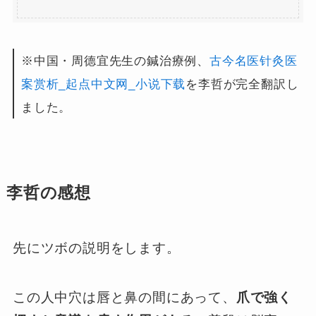
※中国・周德宜先生の鍼治療例、
古今名医针灸医
案赏析_起点中文网_小说下载
を李哲が完全翻訳し
ました。
李哲の感想
先にツボの説明をします。
この人中穴は唇と鼻の間にあって、
爪で強く