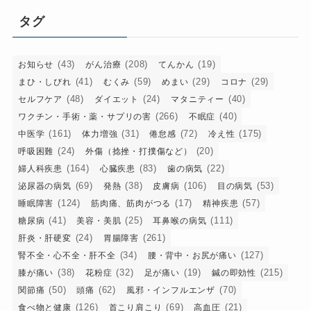
リ
タグ
ー
(43)
(208)
(19)
お知らせ
がん治療
てんかん
(41)
(59)
(29)
(29)
まひ・しびれ
むくみ
めまい
コロナ
(48)
(24)
(40)
セルフケア
ダイエット
マタニティー
(266)
(40)
ワクチン・手術・薬・サプリの害
不眠症
(161)
(31)
(72)
(175)
中医学
体力増強
倦怠感
冷え性
(24)
(20)
呼吸困難
外傷（捻挫・打撲傷など）
(164)
(83)
(22)
婦人科疾患
心臓疾患
歯の病気
(69)
(38)
(106)
(53)
泌尿器の病気
発熱
皮膚病
目の病気
(124)
(17)
(57)
睡眠障害
筋肉痛、筋肉がつる
精神疾患
(41)
(25)
(111)
糖尿病
美容・美肌
耳鼻喉の病気
(24)
(261)
肝炎・肝硬変
胃腸障害
(34)
(127)
腎不全・心不全・肝不全
腰・背中・お尻が痛い
(38)
(32)
(19)
(215)
膝が痛い
花粉症
足が痛い
鍼の即効性
(50)
(62)
(70)
関節痛
頭痛
風邪・インフルエンザ
(126)
(69)
(21)
食べ物と健康
首こり肩こり
高血圧