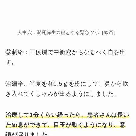
人中穴：溺死蘇生の鍵となる緊急ツボ［線画］
③刺絡：三稜鍼で中衝穴からなるべく血を出
す。
④細辛、半夏を各0.5ｇを粉にして、鼻から吹
き入れてくしゃみが出るようにしました。
治療して1分くらい経ったら、患者さんは長い
ため息ができて、目玉が動くようになり、意
識が戻りました。