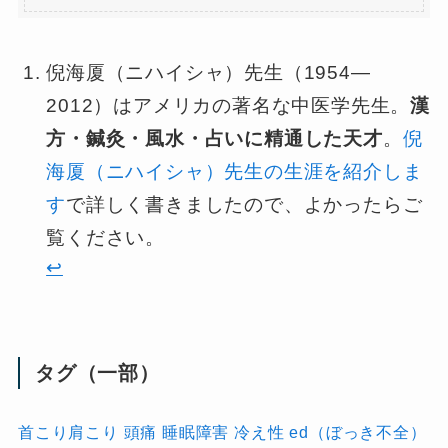
倪海厦（ニハイシャ）先生（1954—
2012）はアメリカの著名な中医学先生。
漢
方・鍼灸・風水・占いに精通した天才
。
倪
海厦（ニハイシャ）先生の生涯を紹介しま
す
で詳しく書きましたので、よかったらご
覧ください。
↩︎
タグ（一部）
首こり肩こり
頭痛
睡眠障害
冷え性
ed（ぼっき不全）