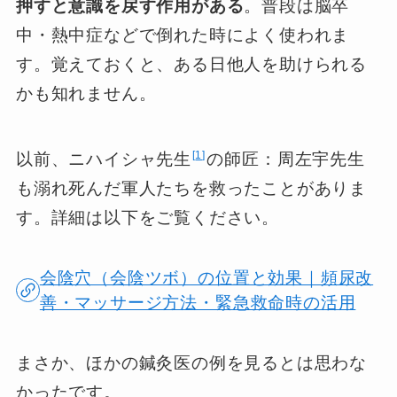
押すと意識を戻す作用がある
。普段は脳卒
中・熱中症などで倒れた時によく使われま
す。覚えておくと、ある日他人を助けられる
かも知れません。
1
以前、ニハイシャ先生
の師匠：周左宇先生
も溺れ死んだ軍人たちを救ったことがありま
す。詳細は以下をご覧ください。
会陰穴（会陰ツボ）の位置と効果｜頻尿改
善・マッサージ方法・緊急救命時の活用
まさか、ほかの鍼灸医の例を見るとは思わな
かったです。