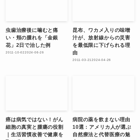
虫歯治療後に噛むと痛
昆布、ワカメ入りの味噌
い・頬の腫れを「金銀
汁が、放射線からの災害
花」2日で治した例
を最低限に下げられる理
由
2011-10-02
2024-06-26
2011-03-21
2024-04-26
癌は病気ではない！がん
病院の薬を飲まない理由
細胞の真実と腫瘍の役割
10選：アメリカ人が選ぶ
｜生活習慣改善で健康を
自然療法と代替医療の魅