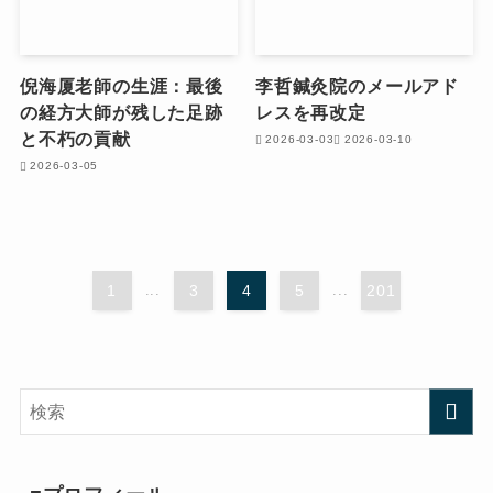
倪海厦老師の生涯：最後
李哲鍼灸院のメールアド
の経方大師が残した足跡
レスを再改定
と不朽の貢献
2026-03-03
2026-03-10
2026-03-05
1
...
3
4
5
...
201