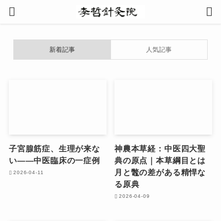
新着記事
人気記事
子宮腺筋症、生理が来な
神農本草経：中医四大聖
い――中医臨床の一症例
典の原点｜本草綱目とは
月と鼈の差がある精悍な
2026-04-11
る原典
2026-04-09