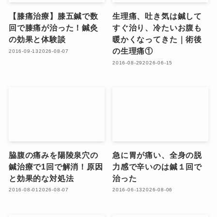
【膝痛治療】膝五鍼で数
生理痛、吐き気は鍼して
回で膝痛が治った！鍼灸
すぐ治り、冷たいお腹も
の効果と体験談
暖かくなってきた｜術後
の生理痛①
2016-09-13
2026-08-07
2016-08-29
2026-06-15
脇腹の痛みを陽陵泉穴の
急に胃が痛い、全身の脱
鍼治療で1回で解消！原因
力感で辛いのは鍼１回で
と効果的な対処法
治った
2016-08-01
2026-08-07
2016-06-13
2026-08-06