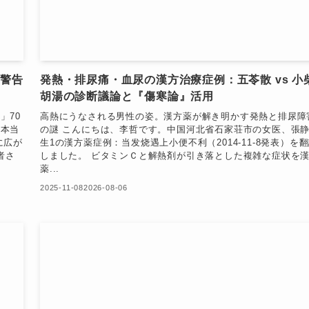
の警告
発熱・排尿痛・血尿の漢方治療症例：五苓散 vs 小
胡湯の診断議論と『傷寒論』活用
」70
高熱にうなされる男性の姿。漢方薬が解き明かす発熱と排尿障
の本当
の謎 こんにちは、李哲です。中国河北省石家荘市の女医、張
に広が
生1の漢方薬症例：当发烧遇上小便不利（2014-11-8発表）を
者さ
しました。 ビタミンＣと解熱剤が引き落とした複雑な症状を
薬...
2025-11-08
2026-08-06