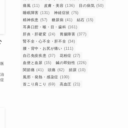
痛風
(11)
皮膚・美容
(136)
目の病気
(50)
睡眠障害
(131)
神経症状
(75)
精神疾患
(57)
糖尿病
(41)
結石
(15)
耳鼻口腔・喉・目・歯科
(161)
肝炎・肝硬変
(24)
胃腸障害
(377)
腎不全・心不全・肝不全
(34)
で
腰・背中・お尻が痛い
(111)
自己免疫疾患
(37)
花粉症
(27)
血便と血尿
(15)
鍼の即効性
(226)
中医
）
関節痛
(41)
頭痛
(62)
頻尿
(10)
と治
風邪・発熱・感染症
(100)
解症
首こり肩こり
(69)
高血圧
(21)