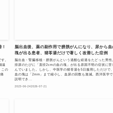
善！
脳出血後、薬の副作用で膀胱がんになり、尿から血
塊が出る患者、猪苓湯だけで著しく改善した症例
です。
脳出血・腎臓移植・膀胱がんという過酷な経過をたどった男性
個遠
排尿のたびに「直径2cmの血の塊」が出る原因不明の症状に苦
 この
んでいました。しかし、中医学の猪苓湯を5日服用しただけで
の痛
血の塊は「2mm」まで縮小し、血尿の回数も激減。西洋医学
説明でき...
2023-06-24
2026-07-21