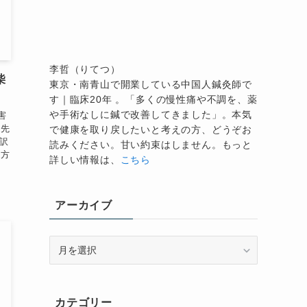
李哲（りてつ）
柴
東京・南青山で開業している中国人鍼灸師で
す｜臨床20年 。「多くの慢性痛や不調を、薬
や手術なしに鍼で改善してきました」。本気
害
静先
で健康を取り戻したいと考えの方、どうぞお
翻訳
読みください。甘い約束はしません。もっと
漢方
詳しい情報は、
こちら
アーカイブ
ア
ー
カ
イ
カテゴリー
ブ