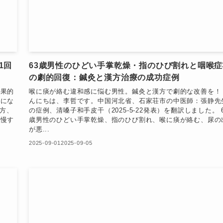
1回
63歳男性のひどい手掌乾燥・指のひび割れと咽喉症
の劇的回復：鍼灸と漢方治療の成功症例
効果的
喉に痰が絡む違和感に悩む男性。鍼灸と漢方で劇的な改善を！
考にな
んにちは、李哲です。中国河北省、石家荘市の中医師：張静先
夕方、
の症例、清嗓子和手皮干（2025-5-22発表）を翻訳しました。 
我慢す
歳男性のひどい手掌乾燥、指のひび割れ、喉に痰が絡む、尿の
が悪...
2025-09-01
2025-09-05