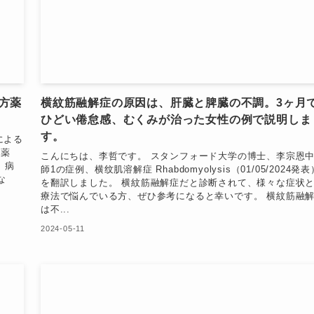
方薬
横紋筋融解症の原因は、肝臓と脾臓の不調。3ヶ月
ひどい倦怠感、むくみが治った女性の例で説明しま
す。
による
方薬
こんにちは、李哲です。 スタンフォード大学の博士、李宗恩
 病
師1の症例、横纹肌溶解症 Rhabdomyolysis（01/05/2024発表
な
を翻訳しました。 横紋筋融解症だと診断されて、様々な症状
療法で悩んでいる方、ぜひ参考になると幸いです。 横紋筋融
は不...
2024-05-11