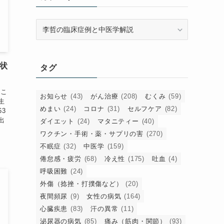
カ
テ
ゴ
リ
状
タグ
ー
 こ
お知らせ
(43)
がん治療
(208)
むくみ
(59)
生
めまい
(24)
コロナ
(31)
セルフケア
(82)
63
出
ダイエット
(24)
マタニティー
(40)
ワクチン・手術・薬・サプリの害
(270)
不眠症
(32)
中医学
(159)
倦怠感・疲労
(68)
冷え性
(175)
吐血
(4)
呼吸困難
(24)
外傷（捻挫・打撲傷など）
(20)
夜間頻尿
(9)
女性の病気
(164)
心臓疾患
(83)
汗の異常
(11)
泌尿器の病気
(85)
痛み（筋肉・関節）
(93)