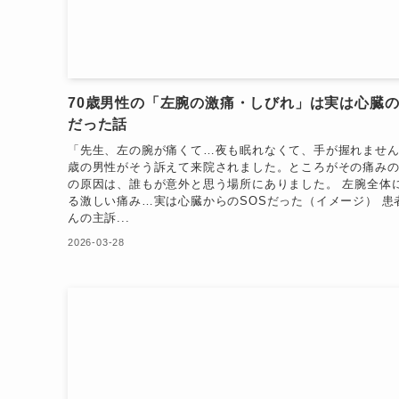
70歳男性の「左腕の激痛・しびれ」は実は心臓
だった話
「先生、左の腕が痛くて…夜も眠れなくて、手が握れません
歳の男性がそう訴えて来院されました。ところがその痛み
の原因は、誰もが意外と思う場所にありました。 左腕全体
る激しい痛み…実は心臓からのSOSだった（イメージ） 患
んの主訴...
2026-03-28