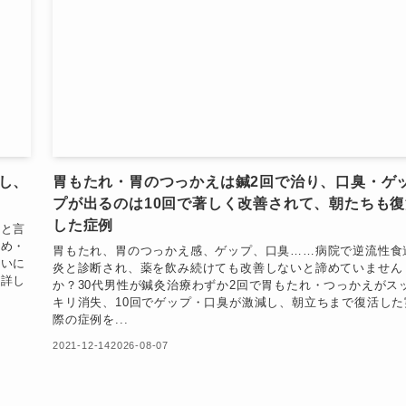
し、
胃もたれ・胃のつっかえは鍼2回で治り、口臭・ゲ
プが出るのは10回で著しく改善されて、朝たちも復
した症例
』と言
温め・
胃もたれ、胃のつっかえ感、ゲップ、口臭……病院で逆流性食
ついに
炎と診断され、薬を飲み続けても改善しないと諦めていません
が詳し
か？30代男性が鍼灸治療わずか2回で胃もたれ・つっかえがス
キリ消失、10回でゲップ・口臭が激減し、朝立ちまで復活した
際の症例を...
2021-12-14
2026-08-07