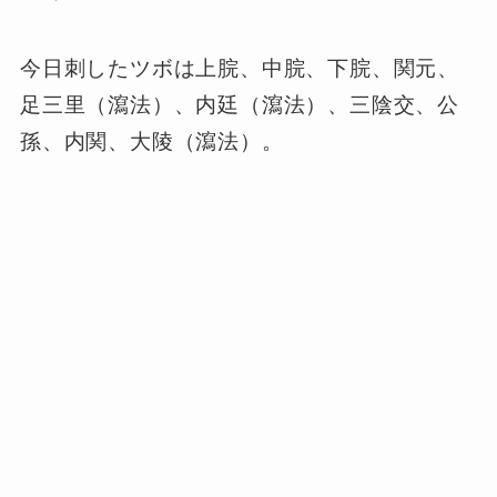
今日刺したツボは上脘、中脘、下脘、関元、
足三里（瀉法）、内廷（瀉法）、三陰交、公
孫、内関、大陵（瀉法）。