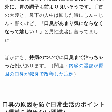
外に、胃の調子も前より良いそうです。
手首
の大陵と、鼻下の人中は回した時にじん～じ
ん～響くけど、
「口臭があまり気にならなく
なって嬉しい！」
と男性患者は言ってまし
た。
ほかにも、
持病のついでに口臭まで治っちゃ
った
例があります。（関連：
内臓の湿熱が原
因の口臭が鍼灸で改善した症例
）
口臭の原因を防ぐ日常生活のポイント