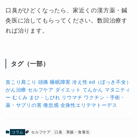
口臭がひどくなったら、家近くの漢方薬・鍼
灸医に治してもらってください。数回治療す
れば治ります。
タグ（一部）
首こり肩こり
頭痛
睡眠障害
冷え性
ed（ぼっき不全）
がん治療
セルフケア
ダイエット
てんかん
マタニティ
ー
むくみ
まひ・しびれ
リウマチ
ワクチン・手術・
薬・サプリの害
倦怠感
全身性エリテマトーデス
コラム
セルフケア
口臭
胃腸・食養生