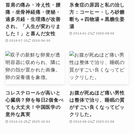
首肩の痛み・冷え性・腰
氷食症の原因と私の治し
痛・坐骨神経痛・便秘・
方：コーヒー・しろ砂糖
過多月経・生理痛が改善
断ち＋四物湯＋黒糖生姜
され、「人生が変わりま
湯
した！」と喜んだ女性
2014-01-23
2026-08-06
2016-07-13
2026-04-30
コレステロールが高いと
お腹が死ぬほど痛い男性
心臓病？卵を毎日2個食べ
は整体で治り、睡眠の質
ても大丈夫！中国医学の
がすごい良くなってビッ
意外な真実
クリした。
2010-10-25
2025-10-01
2010-08-24
2025-01-08