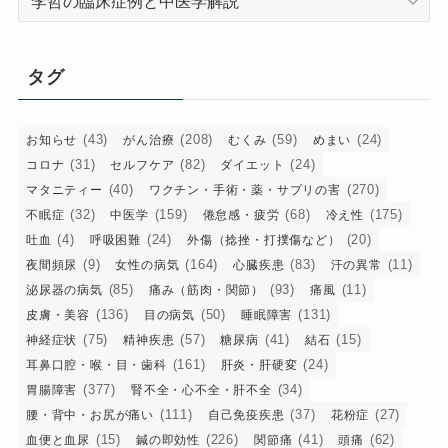
テ
ゴ
リ
タグ
ー
(43)
(208)
(59)
(24)
お知らせ
がん治療
むくみ
めまい
(31)
(82)
(24)
コロナ
セルフケア
ダイエット
(40)
(270)
マタニティー
ワクチン・手術・薬・サプリの害
(32)
(159)
(68)
(175)
不眠症
中医学
倦怠感・疲労
冷え性
(4)
(24)
(20)
吐血
呼吸困難
外傷（捻挫・打撲傷など）
(9)
(164)
(83)
(11)
夜間頻尿
女性の病気
心臓疾患
汗の異常
(85)
(93)
(11)
泌尿器の病気
痛み（筋肉・関節）
痛風
(136)
(50)
(131)
皮膚・美容
目の病気
睡眠障害
(75)
(57)
(41)
(15)
神経症状
精神疾患
糖尿病
結石
(161)
(24)
耳鼻口腔・喉・目・歯科
肝炎・肝硬変
(377)
(34)
胃腸障害
腎不全・心不全・肝不全
(111)
(37)
(27)
腰・背中・お尻が痛い
自己免疫疾患
花粉症
(15)
(226)
(41)
(62)
血便と血尿
鍼の即効性
関節痛
頭痛