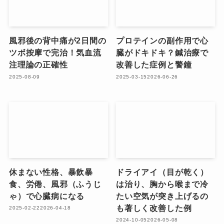
風邪後の背中痛が2日間の
プロテインの副作用で心
ツボ按摩で完治！気血流
臓がドキドキ？鍼治療で
注理論の正確性
改善した症例と警鐘
2025-08-09
2025-03-15
2026-06-26
休まない性格、暴飲暴
ドライアイ（目が乾く）
食、労倦、風邪（ふうじ
は治り、胸から喉まで冷
ゃ）で心臓病になる
たい空気が突き上げるの
も著しく改善した例
2025-02-22
2026-04-18
2024-10-05
2026-05-08