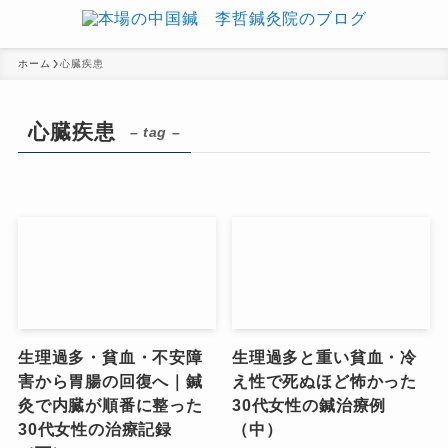
ホーム
心臓疾患
心臓疾患
– tag –
生理過多・貧血・不安障
生理過多と重い貧血・冷
害から胃腸の回復へ｜鍼
え性で死ぬほど怖かった
灸で内臓が順番に整った
30代女性の鍼治療例
30代女性の治療記録
（中）