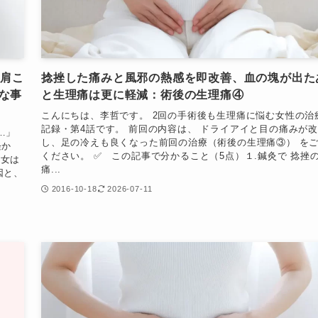
・肩こ
捻挫した痛みと風邪の熱感を即改善、血の塊が出た
な事
と生理痛は更に軽減：術後の生理痛④
こんにちは、李哲です。 2回の手術後も生理痛に悩む女性の治
記録・第4話です。 前回の内容は、 ドライアイと目の痛みが
…」
し、足の冷えも良くなった前回の治療（術後の生理痛③） を
経か
ください。 ✅️ この記事で分かること（5点）１.鍼灸で 捻挫
彼女は
痛...
因と、
2016-10-18
2026-07-11