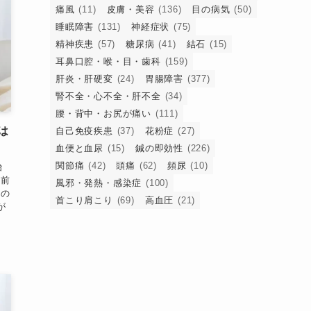
痛風
(11)
皮膚・美容
(136)
目の病気
(50)
睡眠障害
(131)
神経症状
(75)
精神疾患
(57)
糖尿病
(41)
結石
(15)
耳鼻口腔・喉・目・歯科
(159)
肝炎・肝硬変
(24)
胃腸障害
(377)
腎不全・心不全・肝不全
(34)
腰・背中・お尻が痛い
(111)
は
自己免疫疾患
(37)
花粉症
(27)
血便と血尿
(15)
鍼の即効性
(226)
関節痛
(42)
頭痛
(62)
頻尿
(10)
治
た前
風邪・発熱・感染症
(100)
次の
首こり肩こり
(69)
高血圧
(21)
が