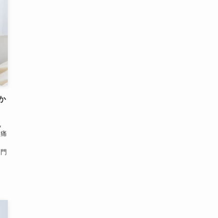
か
気
腰痛
．
肛門