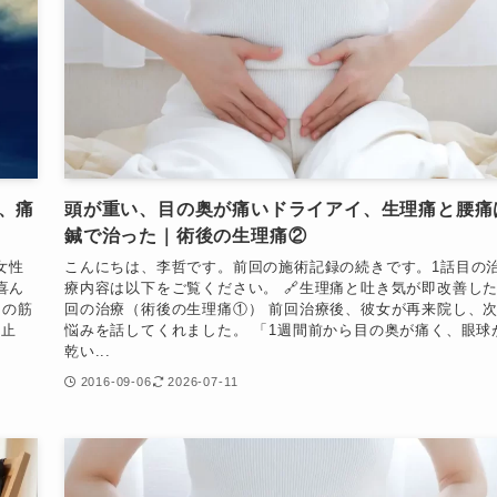
、痛
頭が重い、目の奥が痛いドライアイ、生理痛と腰痛
鍼で治った｜術後の生理痛②
女性
こんにちは、李哲です。前回の施術記録の続きです。1話目の
喜ん
療内容は以下をご覧ください。 🔗生理痛と吐き気が即改善し
mの筋
回の治療（術後の生理痛①） 前回治療後、彼女が再来院し、
く止
悩みを話してくれました。 「1週間前から目の奥が痛く、眼球
乾い...
2016-09-06
2026-07-11