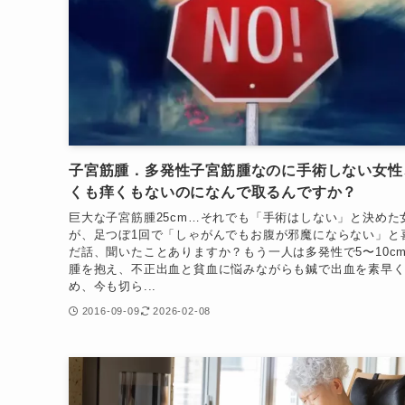
子宮筋腫．多発性子宮筋腫なのに手術しない女性
くも痒くもないのになんで取るんですか？
巨大な子宮筋腫25cm…それでも「手術はしない」と決めた
が、足つぼ1回で「しゃがんでもお腹が邪魔にならない」と
だ話、聞いたことありますか？もう一人は多発性で5〜10c
腫を抱え、不正出血と貧血に悩みながらも鍼で出血を素早
め、今も切ら...
2016-09-09
2026-02-08