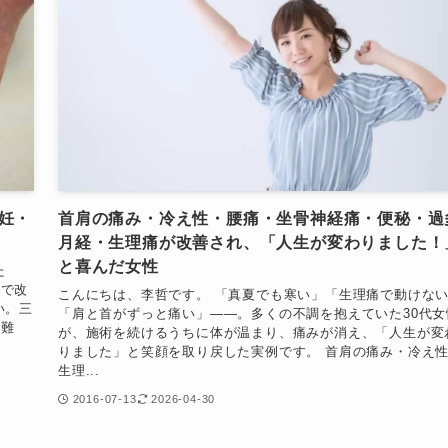
妊・
首肩の痛み・冷え性・腰痛・坐骨神経痛・便秘・過
月経・生理痛が改善され、「人生が変わりました！
と喜んだ女性
た
宅で改
こんにちは、李哲です。 「真夏でも寒い」「生理痛で動けな
い。三
「肩と首がずっと痛い」——。多くの不調を抱えていた30代女
「難
が、施術を続けるうちに体が温まり、痛みが消え、「人生が変
りました」と笑顔を取り戻した実例です。 首肩の痛み・冷え
生理...
2016-07-13
2026-04-30