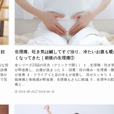
不妊
生理痛、吐き気は鍼してすぐ治り、冷たいお腹も暖
くなってきた｜術後の生理痛①
名な倪
全シリーズ23話の目次（クリックで開く） １．生理痛・吐き
之診療
が即改善し、お腹が温まった ２．頭重・目の痛み・生理痛・
内容が
が改善 ３．ドライアイと足の冷えが改善し、目がスッキリ ４
間で完
捻挫痛と発熱感が即改善、生理痛もさらに軽減 ５．生理中の
痛と...
2016-08-29
2026-06-15