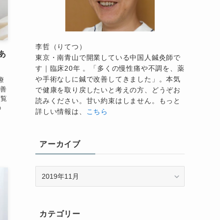
李哲（りてつ）
あ
東京・南青山で開業している中国人鍼灸師で
す｜臨床20年 。「多くの慢性痛や不調を、薬
や手術なしに鍼で改善してきました」。本気
療
改善
で健康を取り戻したいと考えの方、どうぞお
ご覧
読みください。甘い約束はしません。もっと
の
詳しい情報は、
こちら
アーカイブ
ア
ー
カ
イ
カテゴリー
ブ