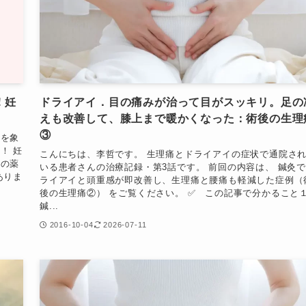
！妊
ドライアイ．目の痛みが治って目がスッキリ。足の
えも改善して、膝上まで暖かくなった：術後の生理
③
みを象
！ 妊
こんにちは、李哲です。 生理痛とドライアイの症状で通院さ
院の薬
いる患者さんの治療記録・第3話です。 前回の内容は、 鍼灸
ありま
ライアイと頭重感が即改善し、生理痛と腰痛も軽減した症例（
後の生理痛②） をご覧ください。 ✅️ この記事で分かること１
鍼...
2016-10-04
2026-07-11