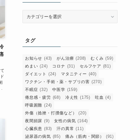
カ
テ
ゴ
リ
タグ
ー
冷
痛
お知らせ
(43)
がん治療
(208)
むくみ
(59)
めまい
(24)
コロナ
(31)
セルフケア
(81)
れて
ダイエット
(24)
マタニティー
(40)
でド
ワクチン・手術・薬・サプリの害
(270)
術
.
不眠症
(32)
中医学
(159)
倦怠感・疲労
(68)
冷え性
(175)
吐血
(4)
呼吸困難
(24)
外傷（捻挫・打撲傷など）
(20)
夜間頻尿
(9)
女性の病気
(164)
心臓疾患
(83)
汗の異常
(11)
泌尿器の病気
(85)
痛み（筋肉・関節）
(91)