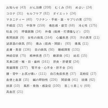
(43)
(208)
(59)
(24)
お知らせ
がん治療
むくみ
めまい
(31)
(82)
(24)
コロナ
セルフケア
ダイエット
(40)
(270)
マタニティー
ワクチン・手術・薬・サプリの害
(32)
(159)
(68)
(175)
不眠症
中医学
倦怠感・疲労
冷え性
(4)
(24)
(20)
吐血
呼吸困難
外傷（捻挫・打撲傷など）
(9)
(164)
(83)
(11)
夜間頻尿
女性の病気
心臓疾患
汗の異常
(85)
(93)
(11)
泌尿器の病気
痛み（筋肉・関節）
痛風
(136)
(50)
(131)
皮膚・美容
目の病気
睡眠障害
(75)
(57)
(41)
(15)
神経症状
精神疾患
糖尿病
結石
(161)
(24)
耳鼻口腔・喉・目・歯科
肝炎・肝硬変
(377)
(34)
胃腸障害
腎不全・心不全・肝不全
(111)
(37)
(27)
腰・背中・お尻が痛い
自己免疫疾患
花粉症
(15)
(226)
(41)
(62)
血便と血尿
鍼の即効性
関節痛
頭痛
(10)
(100)
(69)
頻尿
風邪・発熱・感染症
首こり肩こり
(21)
高血圧