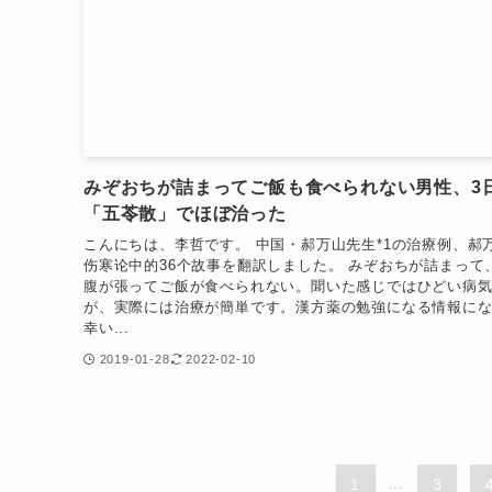
みぞおちが詰まってご飯も食べられない男性、3
「五苓散」でほぼ治った
こんにちは、李哲です。 中国・郝万山先生*1の治療例、郝
伤寒论中的36个故事を翻訳しました。 みぞおちが詰まって
腹が張ってご飯が食べられない。聞いた感じではひどい病
が、実際には治療が簡単です。漢方薬の勉強になる情報に
幸い...
2019-01-28
2022-02-10
1
...
3