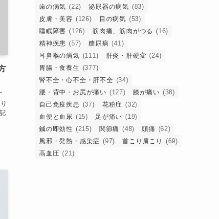
歯の病気
(22)
泌尿器の病気
(83)
皮膚・美容
(126)
目の病気
(53)
睡眠障害
(126)
筋肉痛、筋肉がつる
(16)
精神疾患
(57)
糖尿病
(41)
耳鼻喉の病気
(111)
肝炎・肝硬変
(24)
胃腸・食養生
(377)
方
腎不全・心不全・肝不全
(34)
腰・背中・お尻が痛い
(127)
膝が痛い
(38)
す
弱り
自己免疫疾患
(37)
花粉症
(32)
記
血便と血尿
(15)
足が痛い
(19)
鍼の即効性
(215)
関節痛
(48)
頭痛
(62)
風邪・発熱・感染症
(97)
首こり肩こり
(69)
高血圧
(21)