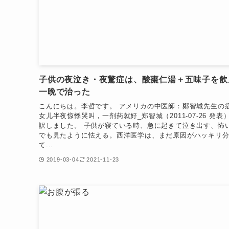
子供の夜泣き・夜驚症は、酸棗仁湯＋五味子を飲
一晩で治った
こんにちは。李哲です。 アメリカの中医師：鄭智城先生の
女儿半夜惊悸哭叫，一剂药就好_郑智城（2011-07-26 発表
訳しました。 子供が寝ている時、急に起きて泣き出す、怖
でも見たように怯える。西洋医学は、まだ原因がハッキリ
て...
2019-03-04
2021-11-23