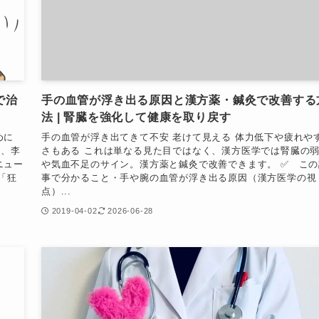
で治
手の血管が浮き出る原因と漢方薬・鍼灸で改善する
法 | 腎臓を強化して健康を取り戻す
めに
手の血管が浮き出てきて不安 老けて見える 体力低下や疲れや
は、李
さもある これは単なる見た目ではなく、漢方医学では腎臓の
ニュー
や気血不足のサイン。漢方薬と鍼灸で改善できます。 ✅️ この
「狂
事で分かること・手や腕の血管が浮き出る原因（漢方医学の視
点）...
2019-04-02
2026-06-28