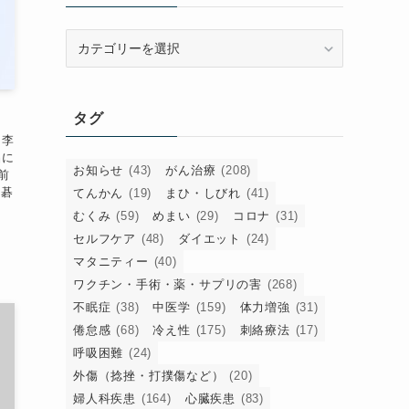
カ
テ
ゴ
リ
タグ
ー
。李
品に
お知らせ
(43)
がん治療
(208)
前
囲碁
てんかん
(19)
まひ・しびれ
(41)
むくみ
(59)
めまい
(29)
コロナ
(31)
セルフケア
(48)
ダイエット
(24)
マタニティー
(40)
ワクチン・手術・薬・サプリの害
(268)
不眠症
(38)
中医学
(159)
体力増強
(31)
倦怠感
(68)
冷え性
(175)
刺絡療法
(17)
呼吸困難
(24)
外傷（捻挫・打撲傷など）
(20)
婦人科疾患
(164)
心臓疾患
(83)