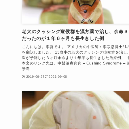
老犬のクッシング症候群を漢方薬で治し、余命３
だったのが１年６ヶ月も長生きした例
こんにちは。李哲です。 アメリカの中医師：李宗恩博士*1
を翻訳しました。 13歳半の老犬のクッシング症候群を治し
医が予測した３ヶ月余命より１年半も長生きした治療例。 
本文のリンク先は、中醫治療狗狗 – Cushing Syndrome –
景遇...
2019-06-27
2021-09-08