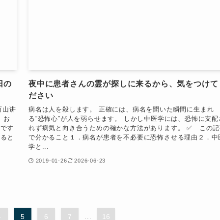
日の
夜中に患者さんの霊が探しに来るから、気をつけて
ださい
万山讲
病名は人を殺します。 正確には、病名を聞いた瞬間に生まれ
、お
る“恐怖心”が人を弱らせます。 しかし中医学には、恐怖に支配
気です
れず病気と向き合うための確かな方法があります。 ✅️ この記
なると
で分かること１．病名が患者を不必要に恐怖させる理由２．中
学と...
2019-01-26
2026-06-23
4
5
6
7
...
16