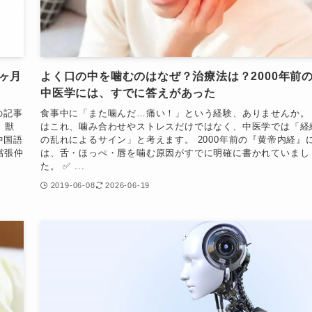
ヶ月
よく口の中を噛むのはなぜ？治療法は？2000年前
中医学には、すでに答えがあった
の記事
食事中に「また噛んだ…痛い！」という経験、ありませんか。
、獣
はこれ、噛み合わせやストレスだけではなく、中医学では「経
中国語
の乱れによるサイン」と考えます。 2000年前の『黄帝内経』
 當張仲
は、舌・ほっぺ・唇を噛む原因がすでに明確に書かれていまし
た。 ✅ ...
2019-06-08
2026-06-19