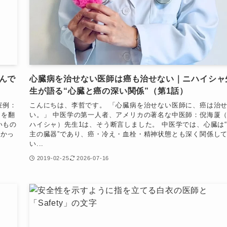
んで
心臓病を治せない医師は癌も治せない｜ニハイシャ
生が語る“心臓と癌の深い関係”（第1話）
症例：
こんにちは、李哲です。 「心臓病を治せない医師に、癌は治
）を翻
い。」 中医学の第一人者、アメリカの著名な中医師：倪海厦
いもの
ハイシャ）先生1は、そう断言しました。 中医学では、心臓は
分かっ
主の臓器”であり、癌・冷え・血栓・精神状態とも深く関係し
い...
2019-02-25
2026-07-16