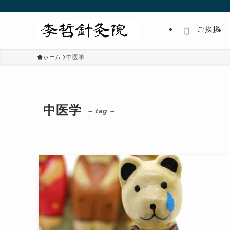
ご挨拶
ホーム
中医学
中医学
– tag –