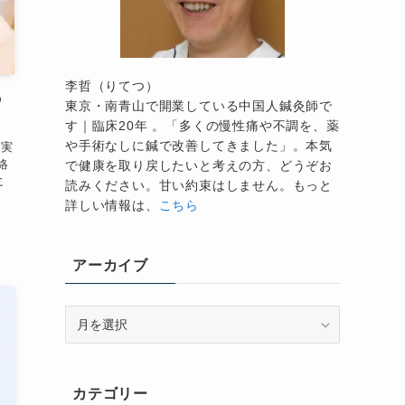
李哲（りてつ）
の
東京・南青山で開業している中国人鍼灸師で
す｜臨床20年 。「多くの慢性痛や不調を、薬
や手術なしに鍼で改善してきました」。本気
 実
絡
で健康を取り戻したいと考えの方、どうぞお
に
読みください。甘い約束はしません。もっと
詳しい情報は、
こちら
アーカイブ
ア
ー
カ
イ
カテゴリー
ブ