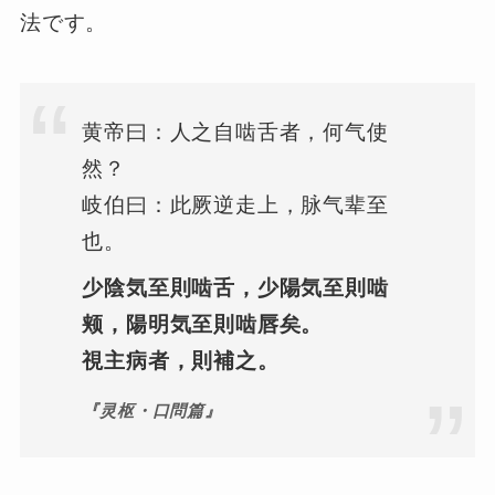
法です。
黄帝曰：人之自啮舌者，何气使
然？
岐伯曰：此厥逆走上，脉气辈至
也。
少陰気至則啮舌，少陽気至則啮
颊，陽明気至則啮唇矣。
視主病者，則補之。
『灵枢・口問篇』