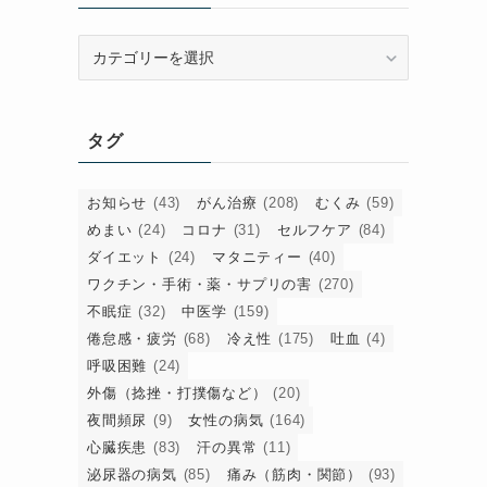
カ
テ
ゴ
リ
タグ
ー
お知らせ
(43)
がん治療
(208)
むくみ
(59)
めまい
(24)
コロナ
(31)
セルフケア
(84)
ダイエット
(24)
マタニティー
(40)
ワクチン・手術・薬・サプリの害
(270)
不眠症
(32)
中医学
(159)
外
倦怠感・疲労
(68)
冷え性
(175)
吐血
(4)
。
呼吸困難
(24)
外傷（捻挫・打撲傷など）
(20)
夜間頻尿
(9)
女性の病気
(164)
心臓疾患
(83)
汗の異常
(11)
泌尿器の病気
(85)
痛み（筋肉・関節）
(93)