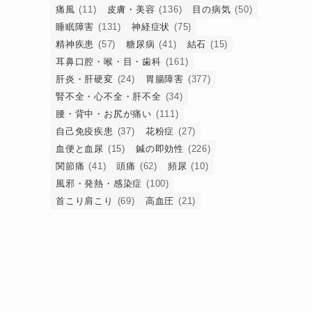
痛風
(11)
皮膚・美容
(136)
目の病気
(50)
睡眠障害
(131)
神経症状
(75)
精神疾患
(57)
糖尿病
(41)
結石
(15)
耳鼻口腔・喉・目・歯科
(161)
肝炎・肝硬変
(24)
胃腸障害
(377)
腎不全・心不全・肝不全
(34)
腰・背中・お尻が痛い
(111)
自己免疫疾患
(37)
花粉症
(27)
血便と血尿
(15)
鍼の即効性
(226)
関節痛
(41)
頭痛
(62)
頻尿
(10)
風邪・発熱・感染症
(100)
首こり肩こり
(69)
高血圧
(21)
で