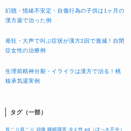
幻聴・情緒不安定・自傷行為の子供は1ヶ月の
漢方薬で治った例
発狂・大声で叫ぶ症状が漢方2回で激減！自閉
症女性の治療例
生理前精神分裂・イライラは漢方で治る！桃
核承気湯実例
タグ（一部）
首こり肩こり
頭痛
睡眠障害
冷え性
ed（ぼっき不全）