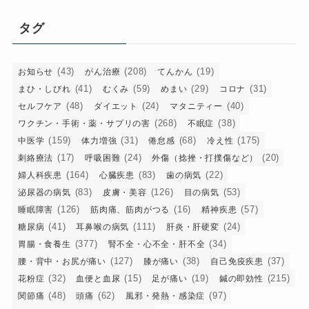
ゴ
リ
タグ
ー
(43)
(208)
(19)
お知らせ
がん治療
てんかん
(41)
(59)
(29)
(31)
まひ・しびれ
むくみ
めまい
コロナ
(48)
(24)
(40)
セルフケア
ダイエット
マタニティー
(268)
(38)
ワクチン・手術・薬・サプリの害
不眠症
(159)
(31)
(68)
(175)
中医学
体力増強
倦怠感
冷え性
(17)
(24)
(20)
刺絡療法
呼吸困難
外傷（捻挫・打撲傷など）
(164)
(83)
(22)
婦人科疾患
心臓疾患
歯の病気
(83)
(126)
(53)
泌尿器の病気
皮膚・美容
目の病気
(126)
(16)
(57)
睡眠障害
筋肉痛、筋肉がつる
精神疾患
(41)
(111)
(24)
糖尿病
耳鼻喉の病気
肝炎・肝硬変
(377)
(34)
胃腸・食養生
腎不全・心不全・肝不全
(127)
(38)
(37)
腰・背中・お尻が痛い
膝が痛い
自己免疫疾患
(32)
(15)
(19)
(215)
花粉症
血便と血尿
足が痛い
鍼の即効性
(48)
(62)
(97)
関節痛
頭痛
風邪・発熱・感染症