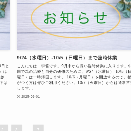
9/24（水曜日）-10/5（日曜日）まで臨時休業
8日と
こんにちは、李哲です。9月末から長い臨時休業に入ります。
）は
国で親の治療と自分の研修のために、9/24（水曜日）-10/5（
常診
曜日）は一時帰国します。 10/6（月曜日）を開放するので、
以下は
がつく方はぜひご利用ください。10/7（火曜日）からは通常営
します...
2025-09-01
2
3
...
7