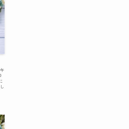
日午
0
に
申し