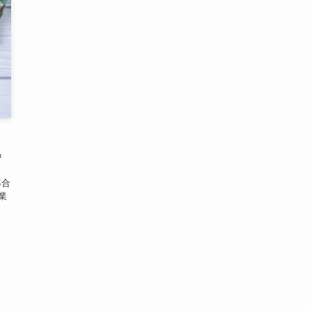
中
日
都合
業