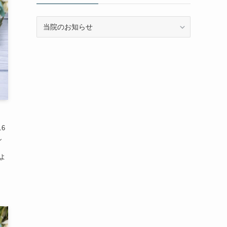
カ
テ
ゴ
リ
ー
6
し
よ