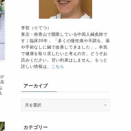
李哲（りてつ）
東京・南青山で開業している中国人鍼灸師で
す｜臨床20年 。「多くの慢性痛や不調を、薬
や手術なしに鍼で改善してきました」。本気
で健康を取り戻したいと考えの方、どうぞお
読みください。甘い約束はしません。もっと
詳しい情報は、
こちら
りが
の高
アーカイブ
な
上
ア
ー
カ
イ
カテゴリー
ブ