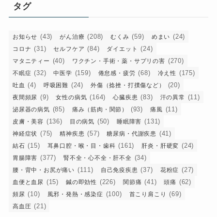
リ
タグ
ー
(43)
(208)
(59)
(24)
お知らせ
がん治療
むくみ
めまい
(31)
(84)
(24)
コロナ
セルフケア
ダイエット
(40)
(270)
マタニティー
ワクチン・手術・薬・サプリの害
(32)
(159)
(68)
(175)
不眠症
中医学
倦怠感・疲労
冷え性
(4)
(24)
(20)
吐血
呼吸困難
外傷（捻挫・打撲傷など）
(9)
(164)
(83)
(11)
夜間頻尿
女性の病気
心臓疾患
汗の異常
(85)
(93)
(11)
泌尿器の病気
痛み（筋肉・関節）
痛風
(136)
(50)
(131)
皮膚・美容
目の病気
睡眠障害
(75)
(57)
(41)
神経症状
精神疾患
糖尿病・代謝疾患
(15)
(161)
(24)
結石
耳鼻口腔・喉・目・歯科
肝炎・肝硬変
(377)
(34)
胃腸障害
腎不全・心不全・肝不全
(111)
(37)
(27)
腰・背中・お尻が痛い
自己免疫疾患
花粉症
(15)
(226)
(41)
(62)
血便と血尿
鍼の即効性
関節痛
頭痛
(10)
(100)
(69)
頻尿
風邪・発熱・感染症
首こり肩こり
(21)
高血圧