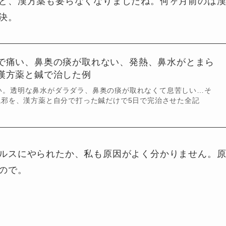
ど、漢方薬も要らなくなりましたね。何ヶ月前のは
決。
で痛い、鼻奥の痰が取れない、発熱、鼻水がとまら
漢方薬と鍼で治した例
い。透明な鼻水がダラダラ、鼻奥の痰が取れなくて息苦しい…そ
風邪を、漢方薬と自分で打った鍼だけで5日で完治させた全記
ルスにやられたか、私も原因がよく分かりません。
ので。