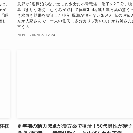
ちは、
風邪が2週間治らない太った少女に小青竜湯＋附子を2日分。咳
子が
鼻づまりが消え、むくみが取れて体重3.5kg減！漢方薬の驚く
」「腫
き水抜き効果を実証した症例 風邪が治らない娘さん 私のお姉
善し
んが大家さんで、一人の住民（多分カリブ海の人）がお姉さん
言うの...
2019-06-06
2025-12-24
桂枝
更年期の精力減退が漢方薬で復活！50代男性が精子