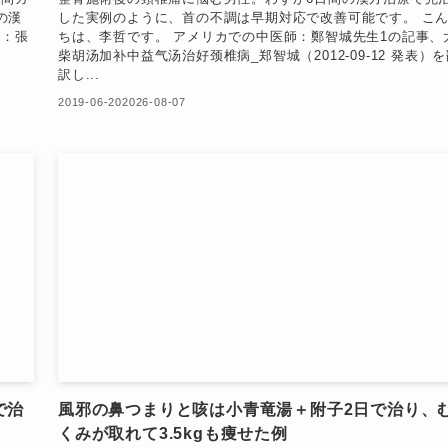
の漢
した実例のように、首の不調は早期対応で改善可能です。 こ
医：張
ちは、李哲です。 アメリカでの中医師：鄭智城先生1の記事、
柴胡汤加补中益气汤治好颈椎病_郑智城（2012-09-12 発表）
訳し...
2019-06-20
2026-08-07
で治
風邪の鼻つまりと咳は小青竜湯＋附子2日で治り、
くみが取れて3.5kgも痩せた例