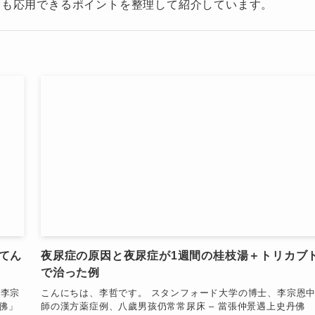
にも応用できるポイントを整理して紹介しています。
てん
夜尿症の原因と夜尿症が1週間の桂枝湯＋トリカブ
で治った例
の李宗
こんにちは、李哲です。 スタンフォード大学の博士、李宗恩
丹佛」
師の漢方薬症例、八歲男孩仍常常尿床 – 當張仲景遇上史丹佛