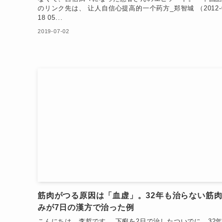
のリンク先は、 让人自信心提高的一个药方_郑智城 （2012-0
18 05...
2019-07-02
筋肉がつる原因は「血虚」。32年も治らない筋
みが7日の漢方で治った例
こんにちは。李哲です。 下痢を2日で治したついでに、32