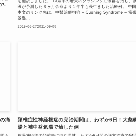
を翻訳しました。 13歳半の老犬のクッシング症候群を治し、
7-
医が予測した３ヶ月余命より１年半も長生きした治療例。 中
本文のリンク先は、中醫治療狗狗 – Cushing Syndrome – 當
景遇...
2019-06-27
2021-09-08
肉の痛
頚椎症性神経根症の完治期間は、わずか6日！大柴
湯と補中益気湯で治した例
年間カ
整骨施術後の頚椎痛に悩む男性。わずか6日間の漢方治療で完