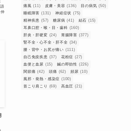
獣
痛風
(11)
皮膚・美容
(136)
目の病気
(50)
国語
張仲
睡眠障害
(131)
神経症状
(75)
精神疾患
(57)
糖尿病
(41)
結石
(15)
耳鼻口腔・喉・目・歯科
(160)
肝炎・肝硬変
(24)
胃腸障害
(377)
腎不全・心不全・肝不全
(34)
腰・背中・お尻が痛い
(111)
自己免疫疾患
(37)
花粉症
(27)
血便と血尿
(15)
鍼の即効性
(226)
関節痛
(42)
頭痛
(62)
頻尿
(10)
風邪・発熱・感染症
(100)
首こり肩こり
(69)
高血圧
(21)
胡
治