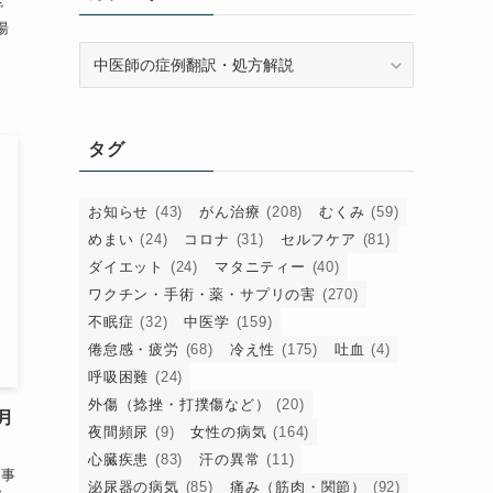
で
湯
カ
テ
ゴ
リ
タグ
ー
お知らせ
(43)
がん治療
(208)
むくみ
(59)
めまい
(24)
コロナ
(31)
セルフケア
(81)
ダイエット
(24)
マタニティー
(40)
ワクチン・手術・薬・サプリの害
(270)
不眠症
(32)
中医学
(159)
倦怠感・疲労
(68)
冷え性
(175)
吐血
(4)
呼吸困難
(24)
外傷（捻挫・打撲傷など）
(20)
月
夜間頻尿
(9)
女性の病気
(164)
心臓疾患
(83)
汗の異常
(11)
記事
泌尿器の病気
(85)
痛み（筋肉・関節）
(92)