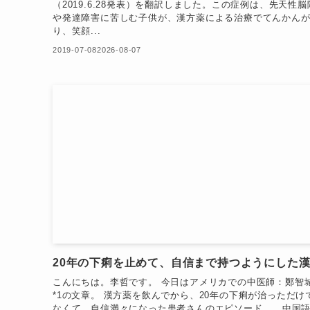
（2019.6.28発表）を翻訳しました。この症例は、先天性脳
や発達障害に苦しむ子供が、漢方薬による治療でてんかん
り、笑顔...
2019-07-08
2026-08-07
20年の下痢を止めて、自信まで持つようにした
こんにちは。李哲です。 今日はアメリカでの中医師：鄭智
*1の文章。 漢方薬を飲んでから、20年の下痢が治っただけ
なくて、自信満々になった患者さんのエピソード。 中国