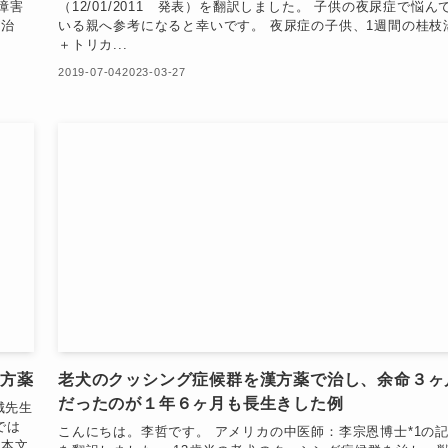
障害
（12/01/2011 発表）を翻訳しました。 子供の夜尿症で悩ん
が治
いる親へ参考になると幸いです。 夜尿症の子供、1週間の桂枝
＋トリカ...
2019-07-04
2023-03-27
漢方薬
老犬のクッシング症候群を漢方薬で治し、余命３ヶ
だったのが１年６ヶ月も長生きした例
城先生
では
こんにちは。李哲です。 アメリカの中医師：李宗恩博士*1の
語本文