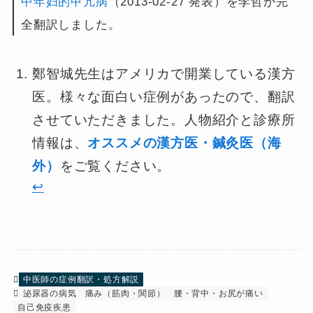
中年妇的甲亢病
（2013-02-27 発表）を李哲が完
全翻訳しました。
鄭智城先生はアメリカで開業している漢方
医。様々な面白い症例があったので、翻訳
させていただきました。人物紹介と診療所
情報は、
オススメの漢方医・鍼灸医（海
外）
をご覧ください。
↩︎
中医師の症例翻訳・処方解説
泌尿器の病気
痛み（筋肉・関節）
腰・背中・お尻が痛い
自己免疫疾患