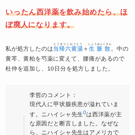
いったん西洋薬を飲み始めたら、ほ
ぼ廃人になります。
とうきりくおうとう
しょうみゃくさん
私が処方したのは
当帰六黄湯
＋
生脈散
。中の
黄芩、黄柏を芍薬に変えて、腰痛があるので
杜仲を追加し、10日分を処方しました。
李哲のコメント：
現代人に甲状腺疾患が溢れていま
0
す。ニハイシャ先生
は西洋薬が主
な原因だと断言しました。なぜな
ら、ニハイシャ先生はアメリカで