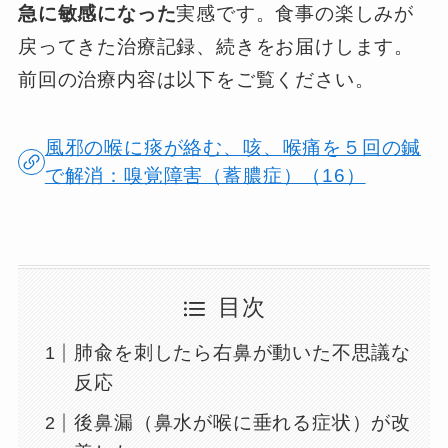
急に敏感になった
実感です。食事の楽しみが
戻ってきた治療記録、続きをお届けします。
前回の治療内容は以下をご覧ください。
風邪の喉に痰が絡む、咳、喉痛を５回の鍼
で解消：嗅覚障害（蓄膿症）（16）
目次
肺兪を刺したら右鼻が動いた不思議な
反応
後鼻漏（鼻水が喉に垂れる症状）が改