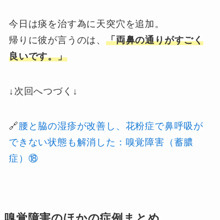
今日は痰を治す為に天突穴を追加。
帰りに彼が言うのは、
「両鼻の通りがすごく
良いです。」
↓次回へつづく↓
🔗
腰と脇の湿疹が改善し、花粉症で鼻呼吸が
できない状態も解消した：嗅覚障害（蓄膿
症）⑱
嗅覚障害のほかの症例まとめ