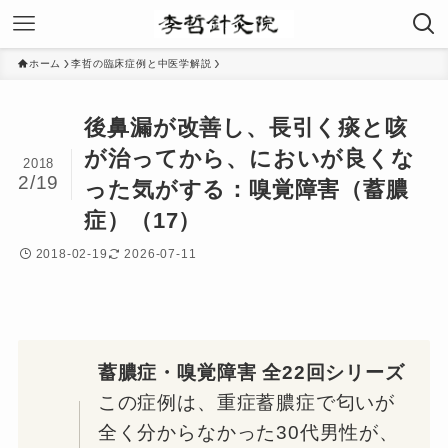
ホーム
李哲の臨床症例と中医学解説
後鼻漏が改善し、長引く痰と咳
が治ってから、においが良くな
2018
2/19
った気がする：嗅覚障害（蓄膿
症）（17）
2018-02-19
2026-07-11
蓄膿症・嗅覚障害 全22回シリーズ
この症例は、重症蓄膿症で匂いが
全く分からなかった30代男性が、