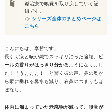
鍼治療で嗅覚を取り戻していく記
録です。
👉
シリーズ全体のまとめページは
こちら
こんにちは、李哲です。
長引く痰と咳が鍼でスッキリ治った途端、
ビ
ールの香りがはっきり分かる
ようになりまし
た！「うぉぉぉ！」と驚く彼の声。鼻の奥か
ら喉に垂れる鼻水も減り、右鼻のつまりもほ
ぼなし。
体内に溜まっていた老廃物が減って、嗅覚が