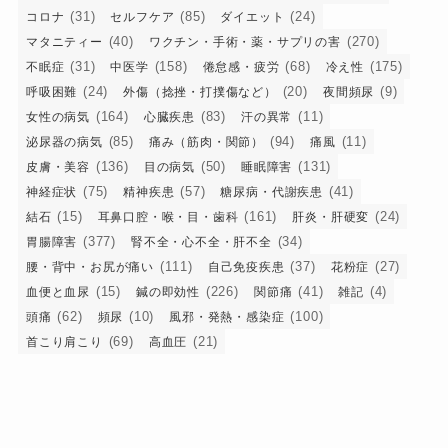
(31)
(85)
(24)
コロナ
セルフケア
ダイエット
(40)
(270)
マタニティー
ワクチン・手術・薬・サプリの害
(31)
(158)
(68)
(175)
不眠症
中医学
倦怠感・疲労
冷え性
(24)
(20)
(9)
呼吸困難
外傷（捻挫・打撲傷など）
夜間頻尿
(164)
(83)
(11)
女性の病気
心臓疾患
汗の異常
(85)
(94)
(11)
泌尿器の病気
痛み（筋肉・関節）
痛風
(136)
(50)
(131)
皮膚・美容
目の病気
睡眠障害
(75)
(57)
(41)
神経症状
精神疾患
糖尿病・代謝疾患
(15)
(161)
(24)
結石
耳鼻口腔・喉・目・歯科
肝炎・肝硬変
(377)
(34)
胃腸障害
腎不全・心不全・肝不全
(111)
(37)
(27)
腰・背中・お尻が痛い
自己免疫疾患
花粉症
(15)
(226)
(41)
(4)
血便と血尿
鍼の即効性
関節痛
雑記
(62)
(10)
(100)
頭痛
頻尿
風邪・発熱・感染症
(69)
(21)
首こり肩こり
高血圧