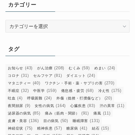
イ
カテゴリー
ブ
カ
テ
ゴ
リ
タグ
ー
(43)
(208)
(59)
(24)
お知らせ
がん治療
むくみ
めまい
(31)
(81)
(24)
コロナ
セルフケア
ダイエット
(40)
(270)
マタニティー
ワクチン・手術・薬・サプリの害
(32)
(159)
(68)
(175)
不眠症
中医学
倦怠感・疲労
冷え性
(4)
(24)
(20)
吐血
呼吸困難
外傷（捻挫・打撲傷など）
(9)
(164)
(83)
(11)
夜間頻尿
女性の病気
心臓疾患
汗の異常
(85)
(91)
(11)
泌尿器の病気
痛み（筋肉・関節）
痛風
(136)
(50)
(131)
皮膚・美容
目の病気
睡眠障害
(75)
(57)
(41)
(15)
神経症状
精神疾患
糖尿病
結石