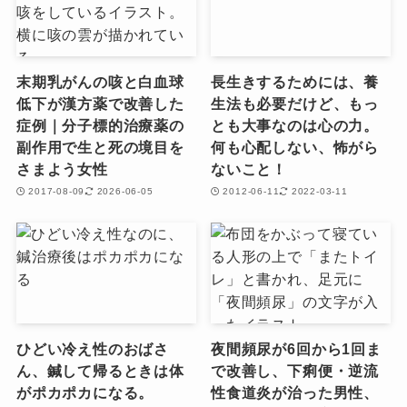
末期乳がんの咳と白血球
長生きするためには、養
低下が漢方薬で改善した
生法も必要だけど、もっ
症例｜分子標的治療薬の
とも大事なのは心の力。
副作用で生と死の境目を
何も心配しない、怖がら
さまよう女性
ないこと！
2017-08-09
2026-06-05
2012-06-11
2022-03-11
ひどい冷え性のおばさ
夜間頻尿が6回から1回ま
ん、鍼して帰るときは体
で改善し、下痢便・逆流
がポカポカになる。
性食道炎が治った男性、