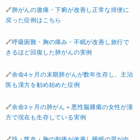
🔗
肺がんの激痛・下痢が改善し正常な排便に
戻った症例はこちら
🔗
呼吸困難・胸の痛み・不眠が改善し旅行で
きるほど回復した肺がんの実例
🔗
余命4ヶ月の末期肺がんが数年生存し、主治
医も漢方を勧め始めた症例
🔗
余命3ヶ月の肺がん＋悪性脳腫瘍の女性が漢
方で現在も生存している実例
🔗
咳・喀血・胸の刺痛が改善し睡眠の質が向