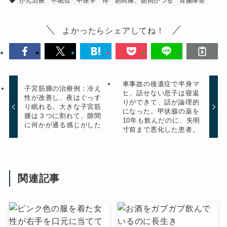
がん治療
不眠症
中医学
痔
筋肉痛、筋肉がつる
胃腸障害
よかったらシェアしてね！
車事故の後遺症で半身マ
子宮筋腫の治療例：冷え
ヒ、話せない息子は寝返
性が改善し、夜はぐっす
りができて、話が論理的
り眠れる。大きな子宮筋
になった。甲状腺の薬を
腫は３つに割れて、隙間
10年も飲んだのに、失明
に何かが通る感じがした
寸前まで悪化した患者。
関連記事