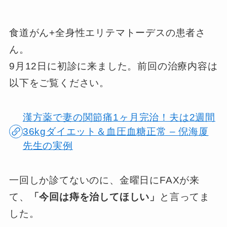
食道がん+全身性エリテマトーデスの患者さ
ん。
9月12日に初診に来ました。前回の治療内容は
以下をご覧ください。
漢方薬で妻の関節痛1ヶ月完治！夫は2週間
36kgダイエット＆血圧血糖正常 – 倪海厦
先生の実例
一回しか診てないのに、金曜日にFAXが来
て、
「今回は痔を治してほしい」
と言ってま
した。