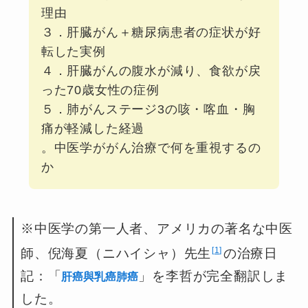
理由
３．肝臓がん＋糖尿病患者の症状が好
転した実例
４．肝臓がんの腹水が減り、食欲が戻
った70歳女性の症例
５．肺がんステージ3の咳・喀血・胸
痛が軽減した経過
。中医学ががん治療で何を重視するの
か
※中医学の第一人者、アメリカの著名な中医
1
師、倪海夏（ニハイシャ）先生
の治療日
記：「
」を李哲が完全翻訳しま
肝癌與乳癌肺癌
した。