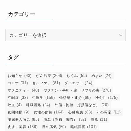
カ
イ
カテゴリー
ブ
カ
テ
ゴ
リ
タグ
ー
(43)
(208)
(59)
(24)
お知らせ
がん治療
むくみ
めまい
(31)
(81)
(24)
コロナ
セルフケア
ダイエット
(40)
(270)
マタニティー
ワクチン・手術・薬・サプリの害
(32)
(159)
(68)
(175)
不眠症
中医学
倦怠感・疲労
冷え性
(4)
(24)
(20)
吐血
呼吸困難
外傷（捻挫・打撲傷など）
(9)
(164)
(83)
(11)
夜間頻尿
女性の病気
心臓疾患
汗の異常
(85)
(92)
(11)
泌尿器の病気
痛み（筋肉・関節）
痛風
(136)
(50)
(131)
皮膚・美容
目の病気
睡眠障害