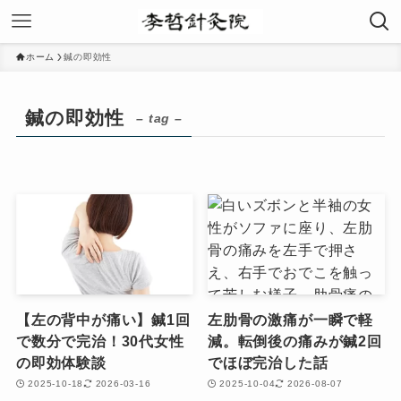
ホーム
鍼の即効性
鍼の即効性
– tag –
【左の背中が痛い】鍼1回
左肋骨の激痛が一瞬で軽
で数分で完治！30代女性
減。転倒後の痛みが鍼2回
の即効体験談
でほぼ完治した話
2025-10-18
2026-03-16
2025-10-04
2026-08-07