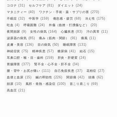
(31)
(81)
(24)
コロナ
セルフケア
ダイエット
(40)
(270)
マタニティー
ワクチン・手術・薬・サプリの害
(32)
(159)
(68)
(175)
不眠症
中医学
倦怠感・疲労
冷え性
(4)
(24)
(20)
吐血
呼吸困難
外傷（捻挫・打撲傷など）
(9)
(164)
(83)
(11)
夜間頻尿
女性の病気
心臓疾患
汗の異常
(85)
(91)
(11)
泌尿器の病気
痛み（筋肉・関節）
痛風
(136)
(50)
(131)
皮膚・美容
目の病気
睡眠障害
(75)
(57)
(41)
(15)
神経症状
精神疾患
糖尿病
結石
(159)
(24)
耳鼻口腔・喉・目・歯科
肝炎・肝硬変
(377)
(34)
胃腸障害
腎不全・心不全・肝不全
(111)
(37)
(27)
腰・背中・お尻が痛い
自己免疫疾患
花粉症
(15)
(226)
(42)
(62)
血便と血尿
鍼の即効性
関節痛
頭痛
(10)
(100)
(69)
頻尿
風邪・発熱・感染症
首こり肩こり
(21)
高血圧