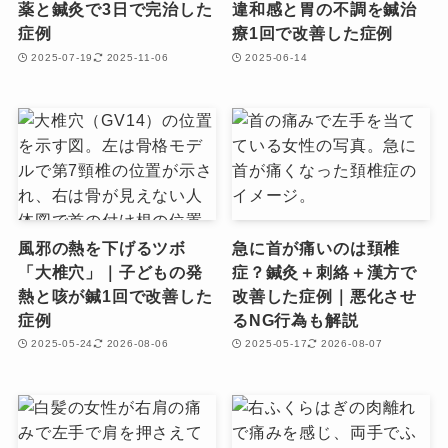
薬と鍼灸で3日で完治した
違和感と胃の不調を鍼治
症例
療1回で改善した症例
2025-07-19
2025-11-06
2025-06-14
風邪の熱を下げるツボ
急に首が痛いのは頚椎
「大椎穴」｜子どもの発
症？鍼灸＋刺絡＋漢方で
熱と咳が鍼1回で改善した
改善した症例｜悪化させ
症例
るNG行為も解説
2025-05-24
2026-08-06
2025-05-17
2026-08-07