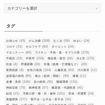
カ
テ
ゴ
リ
タグ
ー
(43)
(208)
(59)
(24)
お知らせ
がん治療
むくみ
めまい
(31)
(84)
(24)
コロナ
セルフケア
ダイエット
(40)
(270)
マタニティー
ワクチン・手術・薬・サプリの害
(32)
(159)
(68)
(175)
不眠症
中医学
倦怠感・疲労
冷え性
(4)
(24)
(20)
吐血
呼吸困難
外傷（捻挫・打撲傷など）
(9)
(164)
(83)
(11)
夜間頻尿
女性の病気
心臓疾患
汗の異常
(85)
(93)
(11)
泌尿器の病気
痛み（筋肉・関節）
痛風
(136)
(50)
(131)
皮膚・美容
目の病気
睡眠障害
(75)
(57)
(41)
神経症状
精神疾患
糖尿病・代謝疾患
(15)
(161)
(24)
結石
耳鼻口腔・喉・目・歯科
肝炎・肝硬変
(377)
(34)
胃腸障害
腎不全・心不全・肝不全