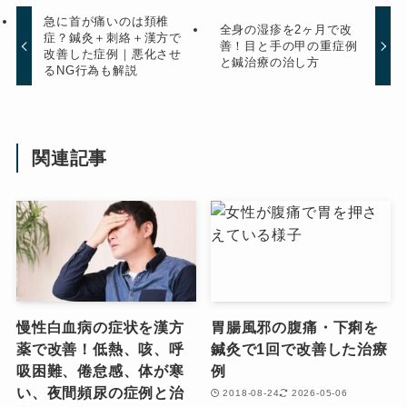
急に首が痛いのは頚椎
全身の湿疹を2ヶ月で改
症？鍼灸＋刺絡＋漢方で
善！目と手の甲の重症例
改善した症例｜悪化させ
と鍼治療の治し方
るNG行為も解説
関連記事
慢性白血病の症状を漢方
胃腸風邪の腹痛・下痢を
薬で改善！低熱、咳、呼
鍼灸で1回で改善した治療
吸困難、倦怠感、体が寒
例
い、夜間頻尿の症例と治
2018-08-24
2026-05-06